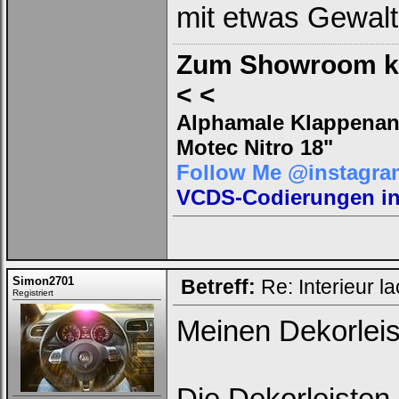
mit etwas Gewalt
Zum Showroom kl
< <
Alphamale Klappenanl
Motec Nitro 18"
Follow Me @instagra
VCDS-Codierungen in 
Simon2701
Betreff:
Re: Interieur l
Registriert
Meinen Dekorlei
Die Dekorleisten