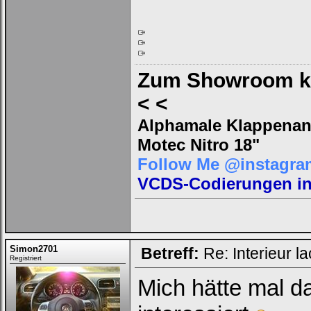
Zum Showroom kl
< <
Alphamale Klappenanl
Motec Nitro 18"
Follow Me @instagra
VCDS-Codierungen in 
Simon2701
Betreff:
Re: Interieur l
Registriert
Mich hätte mal d