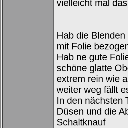
vielleicht mal da
Passwort:
Bei jedem Besuch
Hab die Blenden 
automatisch einloggen.
mit Folie bezoge
Hab ne gute Folie
schöne glatte Obe
extrem rein wie 
Ich habe mein Passwort
vergessen
|
Registrieren
weiter weg fällt 
In den nächsten 
Düsen und die A
Schaltknauf