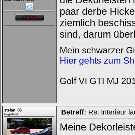
paar derbe Hicke
ziemlich beschis
sind, darum überl
Mein schwarzer Gi
Hier gehts zum S
Golf VI GTI MJ 20
stefan_86
Betreff:
Re: Interieur l
Registriert
Meine Dekorleist