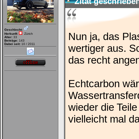
Zitat geschriebe
Geschlecht:
Nun ja, das Plas
Herkunft:
Zürich
Alter:
33
Beiträge:
143
Dabei seit:
10 / 2011
wertiger aus. So
das recht ang
Echtcarbon wär
Wassertransferd
wieder die Teile
vielleicht mal d