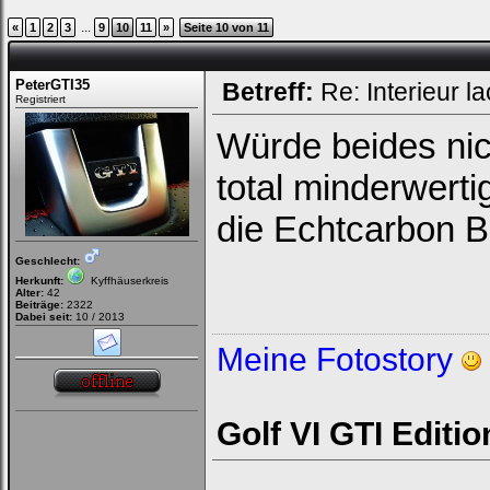
...
«
1
2
3
9
10
11
»
Seite 10 von 11
PeterGTI35
Betreff:
Re: Interieur l
Registriert
Würde beides ni
total minderwert
die Echtcarbon 
Geschlecht:
Herkunft:
Kyffhäuserkreis
Alter:
42
Beiträge:
2322
Dabei seit:
10 / 2013
Meine Fotostory
Golf VI GTI Editi