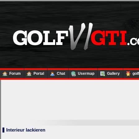
Forum
Portal
Chat
Usermap
Gallery
gol
Interieur lackieren