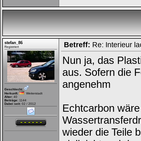
stefan_86
Betreff:
Re: Interieur l
Registriert
Loginbox
Nun ja, das Plast
Trage
aus. Sofern die Fo
bitte
in
angenehm
die
nachfolgenden
Geschlecht:
Felder
Herkunft:
Weiterstadt
Deinen
Alter:
40
Benutzernamen
Beiträge:
1144
und
Dabei seit:
02 / 2012
Echtcarbon wäre
Kennwort
ein,
Wassertransferdr
um
Dich
einzuloggen.
wieder die Teile 
Username: