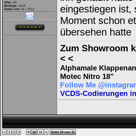
Alter:
40
eingestiegen ist, 
Beiträge:
1144
Dabei seit:
02 / 2012
Moment schon et
übersehen hatte
Zum Showroom kl
< <
Alphamale Klappenanl
Motec Nitro 18"
Follow Me @instagra
VCDS-Codierungen in 
...
«
1
2
3
9
10
11
»
Seite 10 von 11