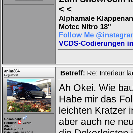
< <
Alphamale Klappenanl
Motec Nitro 18"
Follow Me @instagra
VCDS-Codierungen in 
anim864
Betreff:
Re: Interieur l
Registriert
Ah Okei. Wie bau
Habe mir das Fol
leichten Kratzer
aber auch ne neu
Geschlecht:
Herkunft:
Zürich
Alter:
33
die Dekorleisten 
Beiträge:
143
Dabei seit:
10 / 2011