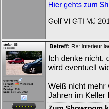
Hier gehts zum S
Golf VI GTI MJ 20
stefan_86
Betreff:
Re: Interieur l
Registriert
Ich denke nicht,
wird eventuell wi
Geschlecht:
Weiß nicht mehr 
Herkunft:
Weiterstadt
Alter:
40
Beiträge:
1144
Dabei seit:
02 / 2012
Jahren im Keller
Zum Showroom kl