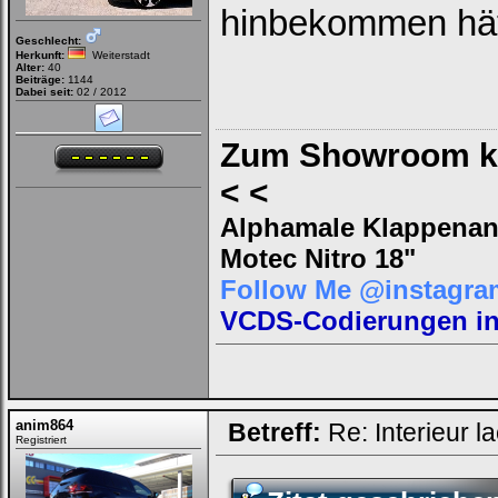
hinbekommen hä
Geschlecht:
Herkunft:
Weiterstadt
Alter:
40
Beiträge:
1144
Dabei seit:
02 / 2012
Zum Showroom kl
< <
Alphamale Klappenanl
Motec Nitro 18"
Follow Me @instagra
VCDS-Codierungen in 
anim864
Betreff:
Re: Interieur l
Registriert