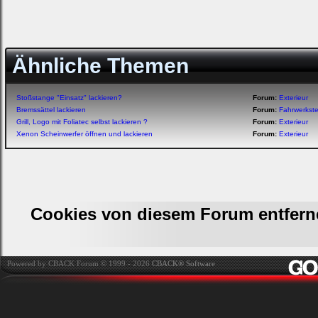
Ähnliche Themen
Stoßstange "Einsatz" lackieren?
Forum:
Exterieur
Bremssättel lackieren
Forum:
Fahrwerkst
Grill, Logo mit Foliatec selbst lackieren ?
Forum:
Exterieur
Xenon Scheinwerfer öffnen und lackieren
Forum:
Exterieur
Cookies von diesem Forum entfern
Powered by CBACK Forum © 1999 - 2026
CBACK® Software