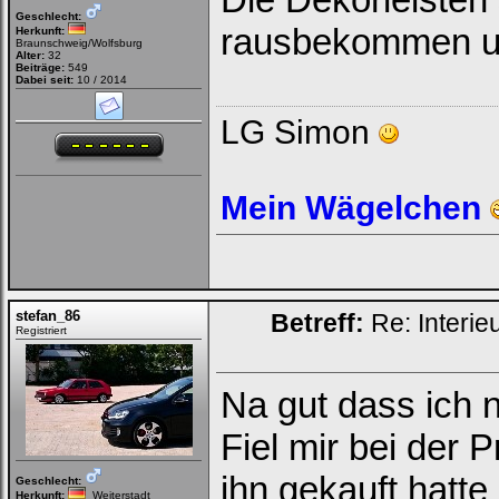
Geschlecht:
rausbekommen un
Herkunft:
Braunschweig/Wolfsburg
Alter:
32
Beiträge:
549
Dabei seit:
10 / 2014
LG Simon
Mein Wägelchen
stefan_86
Betreff:
Re: Interie
Registriert
Na gut dass ich n
Fiel mir bei der P
ihn gekauft hatt
Geschlecht:
Herkunft:
Weiterstadt