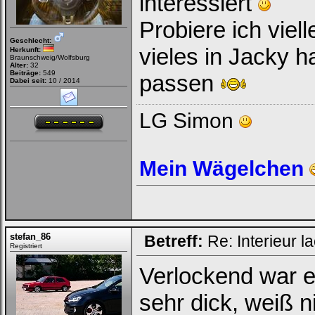
interessiert
Probiere ich viell
Geschlecht:
vieles in Jacky h
Herkunft:
Braunschweig/Wolfsburg
Alter:
32
Beiträge:
549
passen
Dabei seit:
10 / 2014
LG Simon
Mein Wägelchen
stefan_86
Betreff:
Re: Interieur l
Registriert
Verlockend war e
sehr dick, weiß n