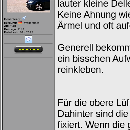
lauter kleine Del
Keine Ahnung wie
Geschlecht:
Ärmel und oft auf
Herkunft:
Weiterstadt
Alter:
40
Beiträge:
1144
Dabei seit:
02 / 2012
Generell bekommt
ein bisschen Auf
reinkleben.
Für die obere Lü
Dahinter sind di
fixiert. Wenn die