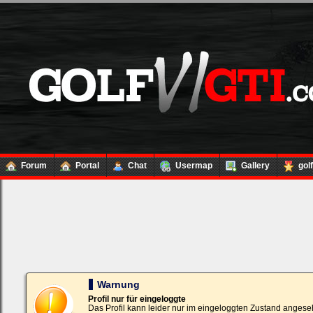
Forum
Portal
Chat
Usermap
Gallery
gol
Loginbox
Trage
bitte
in
die
nachfolgenden
Felder
Deinen
Warnung
Benutzernamen
und
Profil nur für eingeloggte
Kennwort
Das Profil kann leider nur im eingeloggten Zustand angese