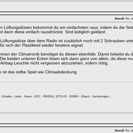
Betreff:
Re: In
hen Lüftungsdüsen bekommst du am einfachsten raus, indem du die Seit
d dann diese einfach rausdrückst. Sind lediglich geklipst.
e Lüftungsdüse über dem Radio ist zusätzlich noch mit 2 Schrauben unter
für sich der Plastikkeil wieder bestens eignet.
men der Climatronik benötigst du diesen ebenfalls. Damit hebelst du 
 Die beiden unteren Ecken lösen sich dann ganz von allein, da diese nur
 Airbag-Leuchte nicht vergessen abzuziehen, sofern nötig.
 ist das selbe Spiel wie Climaabdeckung.
- Schalter - Leder - Xenon - DCC - RNS510, 19"CH-R - S3SWV - Eibach - Lackierungen,...
Betreff:
Re: In