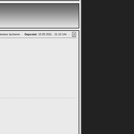
terieur lackieren -
Gepostet:
10.05.2011 - 21:10 Uhr -
2