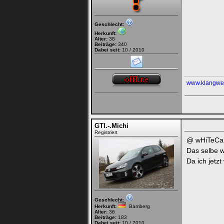
Geschlecht:
Herkunft:
Alter:
38
Beiträge:
340
Dabei seit:
10 / 2010
www.klangwe
GTI.-.Michi
Registriert
@ wHiTeCa
Das selbe w
Da ich jetz
Geschlecht:
Herkunft:
Bamberg
Alter:
36
Beiträge:
183
Dabei seit:
10 / 2010