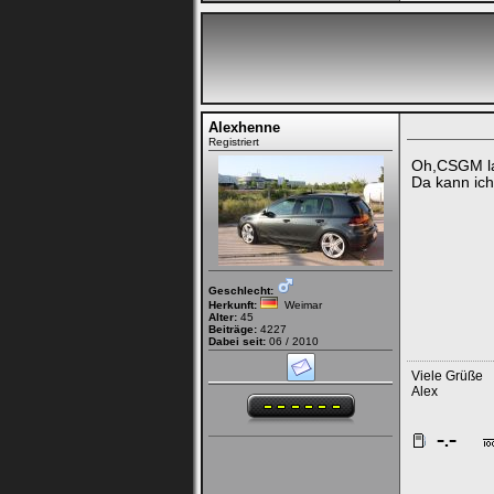
Alexhenne
Registriert
Oh,CSGM lac
Da kann ich
Geschlecht:
Herkunft:
Weimar
Alter:
45
Beiträge:
4227
Dabei seit:
06 / 2010
Viele Grüße
Alex