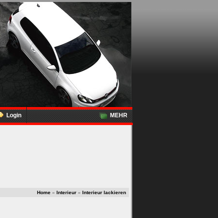
Login
MEHR
Home
»
Interieur
»
Interieur lackieren