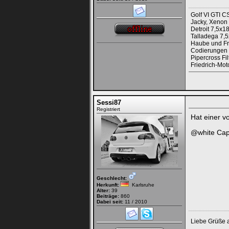
Golf VI GTI C
Jacky, Xenon
Detroit 7,5x18
Talladega 7,
Haube und Fro
Codierungen
Pipercross Fil
Friedrich-Mot
Sessi87
Registriert
Hat einer v
@white Cap 
Geschlecht:
Herkunft:
Karlsruhe
Alter:
39
Beiträge:
860
Dabei seit:
11 / 2010
Liebe Grüße 