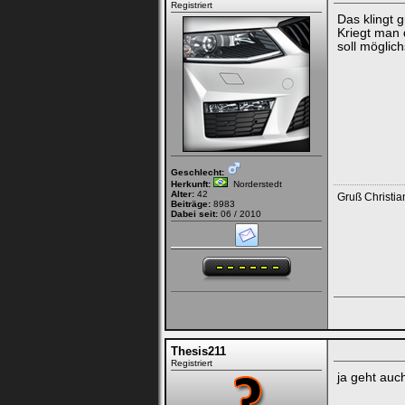
Registriert
Das klingt g
Kriegt man 
soll möglich
Geschlecht:
Herkunft:
Norderstedt
Alter:
42
Gruß Christia
Beiträge:
8983
Dabei seit:
06 / 2010
Thesis211
Registriert
ja geht auch