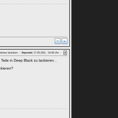
terieur lackieren -
Gepostet:
17.05.2011 - 19:49 Uhr -
8
eile in Deep Black zu lackieren...
ckieren?