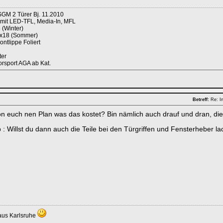
SGM 2 Türer Bj. 11.2010
 mit LED-TFL, Media-In, MFL
 (Winter)
5x18 (Sommer)
ntlippe Foliert
ter
orsport AGA ab Kat.
Betreff:
Re: In
on euch nen Plan was das kostet? Bin nämlich auch drauf und dran, die T
: Willst du dann auch die Teile bei den Türgriffen und Fensterheber la
aus Karlsruhe