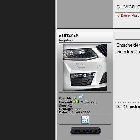
Golf VI GTI |
Dieser Post 
wHiTeCaP
Registriert
Entscheiden
einfallen l
Geschlecht:
Herkunft:
Norderstedt
Alter:
42
Gruß Christia
Beiträge:
8983
Dabei seit:
06 / 2010