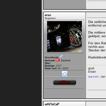
erso
Registriert
Die seitlic
entfernst un
Die mittler
geklipst, wo
Für den Rah
rechts aus.
Stecker der
Radioblende
Geschlecht:
Herkunft:
Bielefeld
Alter:
Beiträge:
1277
gruß
Dabei seit:
06 / 2010
Ersan
Golf 6 GTI
- DBP 
wHiTeCaP