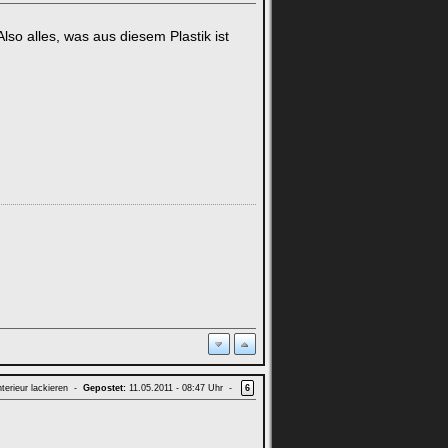
so alles, was aus diesem Plastik ist
terieur lackieren -
Gepostet:
11.05.2011 - 08:47 Uhr -
6