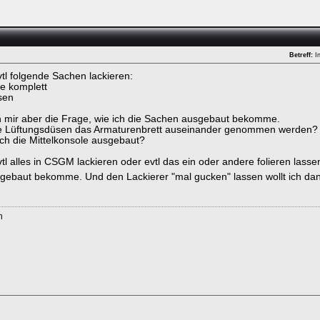
Betreff:
In
vtl folgende Sachen lackieren:
le komplett
sen
ch mir aber die Frage, wie ich die Sachen ausgebaut bekomme.
ie Lüftungsdüsen das Armaturenbrett auseinander genommen werden?
ich die Mittelkonsole ausgebaut?
vtl alles in CSGM lackieren oder evtl das ein oder andere folieren lasse
ebaut bekomme. Und den Lackierer "mal gucken" lassen wollt ich da
n