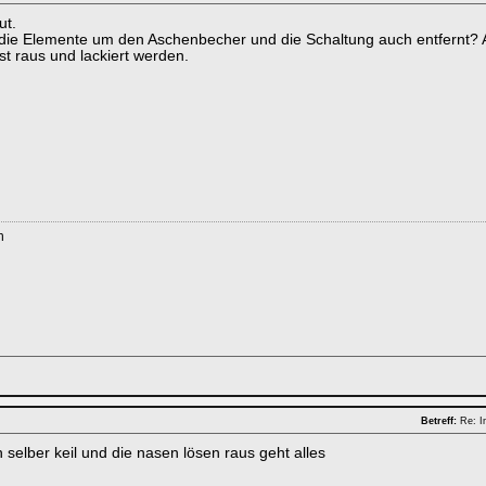
ut.
die Elemente um den Aschenbecher und die Schaltung auch entfernt? Al
st raus und lackiert werden.
n
Betreff:
Re: In
 selber keil und die nasen lösen raus geht alles