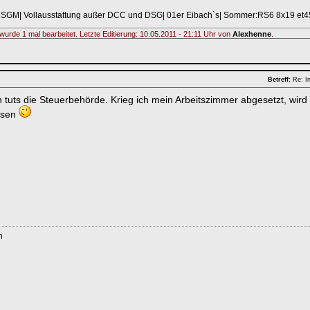
 CSGM| Vollausstattung außer DCC und DSG| 01er Eibach`s| Sommer:RS6 8x19 et45
wurde 1 mal bearbeitet. Letzte Editierung: 10.05.2011 - 21:11 Uhr von
Alexhenne
.
Betreff:
Re: In
 tuts die Steuerbehörde. Krieg ich mein Arbeitszimmer abgesetzt, wir
assen
n