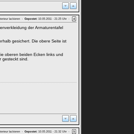
terieur lackieren -
Gepostet:
10.05.2011 - 21:25 Uhr -
4
enverkleidung der Armaturentafel
halb gesichert. Die obere Seite ist
die oberen beiden Ecken links und
 gesteckt sind.
terieur lackieren -
Gepostet:
10.05.2011 - 21:32 Uhr -
5