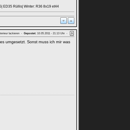
| ED35 Rüllis| Winter: R36 8x19 et44
terieur lackieren -
Gepostet:
10.05.2011 - 21:13 Uhr -
3
d es umgesetzt. Sonst muss ich mir was