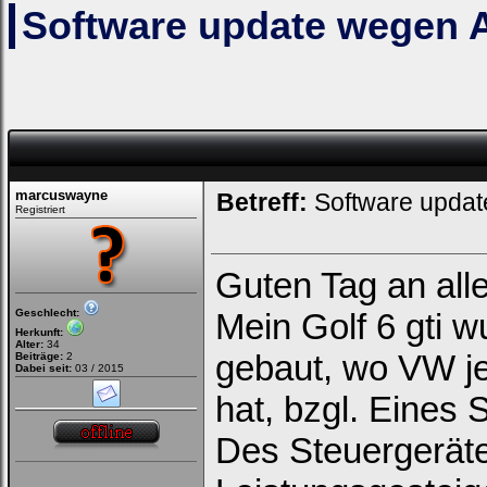
Software update wegen
Felder
Deinen
Benutzernamen
und
Kennwort
ein,
um
Dich
einzuloggen.
Username:
marcuswayne
Betreff:
Software upda
Registriert
Passwort:
Guten Tag an all
Bei jedem Besuch
Geschlecht:
Mein Golf 6 gti w
automatisch einloggen.
Herkunft:
Alter:
34
gebaut, wo VW jet
Beiträge:
2
Dabei seit:
03 / 2015
hat, bzgl. Eines
Des Steuergeräte
Ich habe mein Passwort