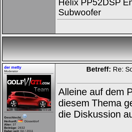
Helix PP52DSP En
Subwoofer
der metty
Betreff:
Re: S
Moderator
Alleine auf dem P
diesem Thema ge
die Diskussion au
Geschlecht:
Herkunft:
Düsseldorf
Alter:
37
Beiträge:
2632
Dabei seit:
04 / 2011