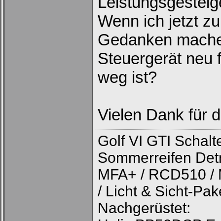
Leistungsgesteige
vergessen
|
Registrieren
Wenn ich jetzt z
Gedanken machen
Steuergerät neu 
weg ist?
Vielen Dank für 
Golf VI GTI Schalte
Sommerreifen Detro
MFA+ / RCD510 / 
/ Licht & Sicht-Pak
Nachgerüstet: