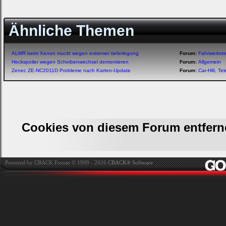
Ähnliche Themen
ALWR beim Xenon muckt wegen extremer tieferlegung
Forum:
Fahrwerkst
Heckspoiler wegen Scheibenwechsel demontieren
Forum:
Allgemein
Zenec ZE-NC2011D Probleme nach Karten-Update
Forum:
Car-Hifi, T
Cookies von diesem Forum entfern
Powered by CBACK Forum © 1999 - 2026
CBACK® Software