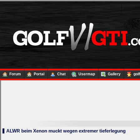
Forum
Portal
Chat
Usermap
Gallery
gol
ALWR beim Xenon muckt wegen extremer tieferlegung