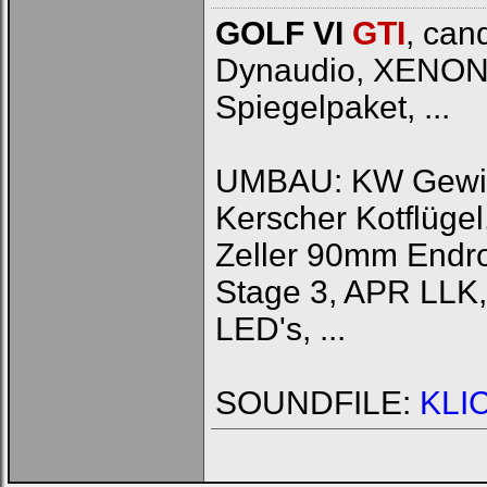
GOLF VI
GTI
, can
Dynaudio, XENON, J
Spiegelpaket, ...
UMBAU: KW Gewinde
Kerscher Kotflüg
Zeller 90mm Endr
Stage 3, APR LLK,
LED's, ...
SOUNDFILE:
KLI