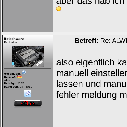
aber das hab ich 
tiefschwarz
Betreff:
Re: ALWR
Registriert
also eigentlich 
manuell einstelle
Geschlecht:
Herkunft:
lassen und manue
Alter:
Beiträge:
2325
Dabei seit:
08 / 2010
fehler meldung m