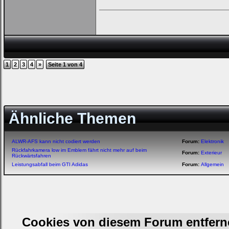
1
2
3
4
»
Seite 1 von 4
Ähnliche Themen
ALWR-AFS kann nicht codiert werden
Forum:
Elektronik
Rückfahrkamera low im Emblem fährt nicht mehr auf beim
Forum:
Exterieur
Rückwärtsfahren
Leistungsabfall beim GTI Adidas
Forum:
Allgemein
Cookies von diesem Forum entfern