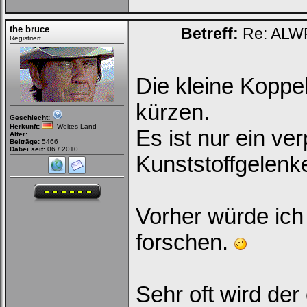
the bruce
Betreff:
Re: ALWR
Registriert
Die kleine Koppe
kürzen.
Geschlecht:
Herkunft:
Weites Land
Es ist nur ein ve
Alter:
Beiträge:
5466
Dabei seit:
06 / 2010
Kunststoffgelenk
Vorher würde ich
forschen.
Sehr oft wird de