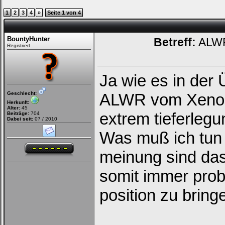
1
2
3
4
»
Seite 1 von 4
BountyHunter
Betreff:
ALWR 
Registriert
Ja wie es in der 
Geschlecht:
ALWR vom Xenon 
Herkunft:
Alter:
45
extrem tieferleg
Beiträge:
704
Dabei seit:
07 / 2010
Was muß ich tun 
meinung sind das
somit immer prob
position zu brin