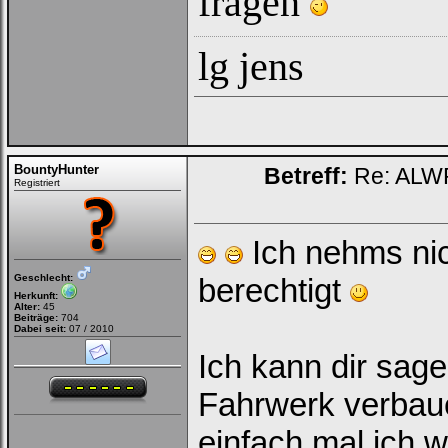
fragen
lg jens
BountyHunter
Betreff:
Re: ALWR
Registriert
Ich nehms nich
Geschlecht:
berechtigt
Herkunft:
Alter:
45
Beiträge:
704
Dabei seit:
07 / 2010
Ich kann dir sage
Fahrwerk verbaue
einfach mal ich 