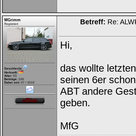
MGrimm
Betreff:
Re: ALWR
Registriert
Hi,
das wollte letzt
Geschlecht:
Herkunft:
Alter:
53
seinen 6er schon
Beiträge:
100
Dabei seit:
07 / 2010
ABT andere Gest
geben.
MfG