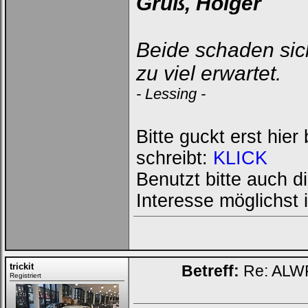
Gruß, Holger
Beide schaden sich
zu viel erwartet.
- Lessing -
Bitte guckt erst hie
schreibt:
KLICK
Benutzt bitte auch d
Interesse möglichst
trickit
Betreff:
Re: ALWR
Registriert