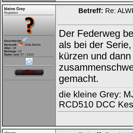
kleine Grey
Betreff:
Re: ALWR
Registriert
Der Federweg bei
Geschlecht:
als bei der Serie
Herkunft:
Zella-Mehlis
Alter:
49
Beiträge:
15
kürzen und dann 
Dabei seit:
07 / 2010
zusammenschweis
gemacht.
die kleine Grey:
RCD510 DCC Kes