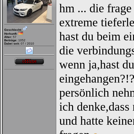
hm ... die frage
extreme tiefer
Geschlecht:
hast du beim e
Herkunft:
Alter:
57
Beiträge:
1052
Dabei seit:
07 / 2010
die verbindung
wenn ja,hast du
eingehangen?!?f
persönlich nehm
ich denke,dass 
und hatte keine