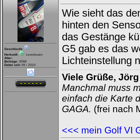
Username:
Wie sieht das de
Passwort:
hinten den Senso
das Gestänge kü
Bei jedem Besuch
automatisch einloggen.
G5 gab es das w
Geschlecht:
Herkunft:
Leverkusen
Lichteinstellung 
Alter:
Beiträge:
3598
Dabei seit:
06 / 2010
Viele Grüße, Jörg
Manchmal muss m
Ich habe mein Passwort
vergessen
|
Registrieren
einfach die Karte 
GAGA.
(frei nach 
<<< mein Golf VI 