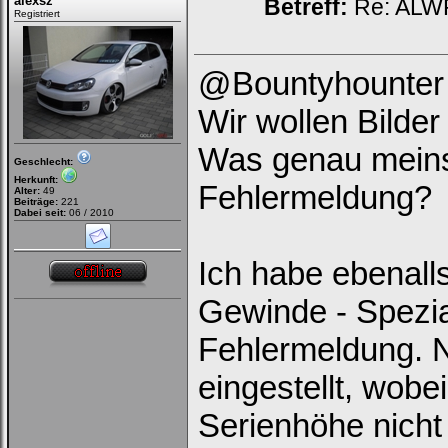
alexsz
Betreff:
Re: ALWR
Registriert
@Bountyhounter
Wir wollen Bilder
Was genau meins
Geschlecht:
Herkunft:
Fehlermeldung?
Alter:
49
Beiträge:
221
Dabei seit:
06 / 2010
Ich habe ebenall
Gewinde - Spezial
Fehlermeldung. Nu
eingestellt, wobei
Serienhöhe nicht