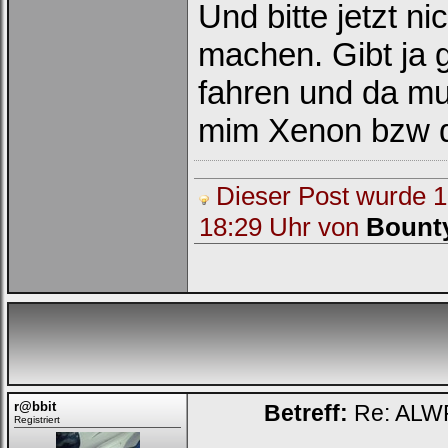
Und bitte jetzt n
machen. Gibt ja g
fahren und da mu
mim Xenon bzw 
Dieser Post wurde 1 
Loginbox
18:29 Uhr von
Bount
Trage
bitte
in
die
nachfolgenden
Felder
Deinen
Benutzernamen
und
Kennwort
ein,
um
Dich
r@bbit
Betreff:
Re: ALWR
einzuloggen.
Registriert