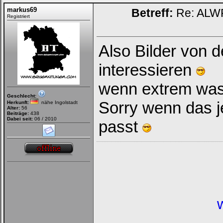
markus69
Betreff:
Re: ALWR
Registriert
Also Bilder von 
interessieren
wenn extrem was i
Geschlecht:
Sorry wenn das j
Herkunft:
nähe Ingolstadt
Alter:
56
Beiträge:
438
Dabei seit:
06 / 2010
passt