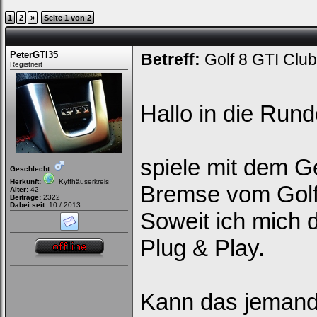
1
2
»
Seite 1 von 2
PeterGTI35
Betreff:
Golf 8 GTI Clu
Registriert
Hallo in die Run
spiele mit dem 
Geschlecht:
Herkunft:
Kyffhäuserkreis
Bremse vom Golf
Alter:
42
Beiträge:
2322
Dabei seit:
10 / 2013
Soweit ich mich d
Plug & Play.
Kann das jemand 