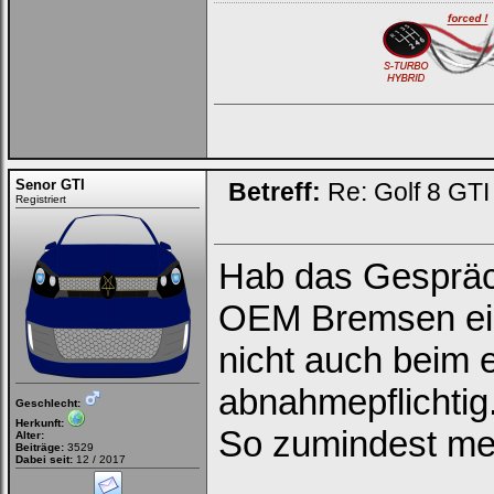
Senor GTI
Betreff:
Re: Golf 8 GT
Registriert
Hab das Gespräch
OEM Bremsen ein
nicht auch beim 
abnahmepflichtig
Geschlecht:
Herkunft:
So zumindest me
Alter:
Beiträge:
3529
Dabei seit:
12 / 2017