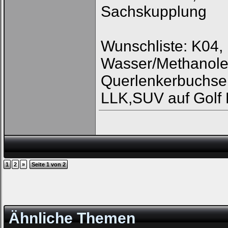
Sachskupplung
Wunschliste: K04,
Wasser/Methanolei
Querlenkerbuchse
LLK,SUV auf Golf 
1
2
»
Seite 1 von 2
Ähnliche Themen