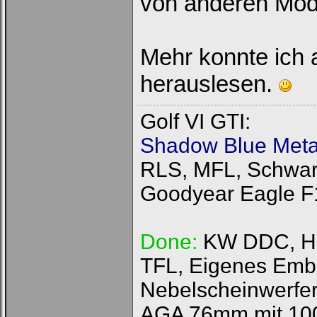
von anderen Mode
Mehr konnte ich 
herauslesen.
Golf VI GTI:
Shadow Blue Metal
RLS, MFL, Schwarz
Goodyear Eagle F
Done:
KW DDC, HFI
TFL, Eigenes Emb
Nebelscheinwerfer
AGA 76mm mit 100