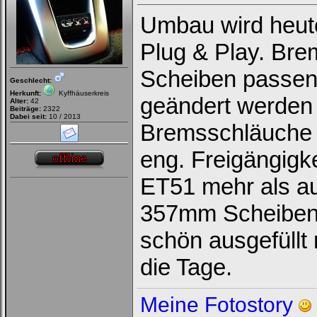
Umbau wird heute
Plug & Play. Bre
Loginbox
Scheiben passen
Trage
Geschlecht:
bitte
Herkunft:
Kyffhäuserkreis
in
geändert werden 
Alter:
42
die
Beiträge:
2322
nachfolgenden
Dabei seit:
10 / 2013
Felder
Bremsschläuche d
Deinen
Benutzernamen
eng. Freigängigkei
und
Kennwort
ein,
ET51 mehr als au
um
Dich
einzuloggen.
357mm Scheiben, v
schön ausgefüllt
Username:
die Tage.
Passwort:
Meine Fotostory
Bei jedem Besuch