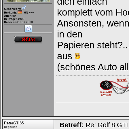
dich einfach
komplett vom H
Geschlecht:
Herkunft:
HN +++
Alter:
59
Beiträge:
4903
Ansonsten, wenn 
Dabei seit:
06 / 2010
in den
Papieren steht?..
aus
(schönes Auto al
PeterGTI35
Betreff:
Re: Golf 8 GT
Registriert