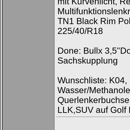
mit Kurvenlicht, R
Multifunktionslen
TN1 Black Rim Pol
225/40/R18
Done: Bullx 3,5"D
Sachskupplung
Wunschliste: K04,
Wasser/Methanolei
Querlenkerbuchse
LLK,SUV auf Golf 