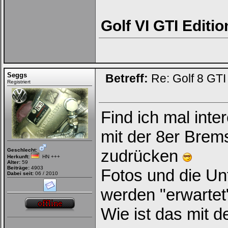
automatisch einloggen.
Golf VI GTI Editi
Seggs
Betreff:
Re: Golf 8 GT
Ich habe mein Passwort
Registriert
vergessen
|
Registrieren
Find ich mal int
mit der 8er Brem
zudrücken
Geschlecht:
Herkunft:
HN +++
Alter:
59
Beiträge:
4903
Fotos und die Un
Dabei seit:
06 / 2010
werden "erwarte
Wie ist das mit d