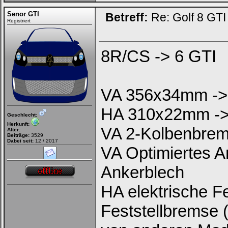
Senor GTI
Betreff:
Re: Golf 8 GT
Registriert
8R/CS -> 6 GTI
VA 356x34mm -
HA 310x22mm -
Geschlecht:
Herkunft:
VA 2-Kolbenbrems
Alter:
Beiträge:
3529
Dabei seit:
12 / 2017
VA Optimiertes A
Ankerblech
HA elektrische F
Feststellbremse (