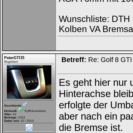
Wunschliste: DTH R
Kolben VA Bremsa
PeterGTI35
Betreff:
Re: Golf 8 GT
Registriert
Es geht hier nur
Hinterachse bleib
erfolgte der Umb
Geschlecht:
Herkunft:
Kyffhäuserkreis
aber nach ein pa
Alter:
42
Beiträge:
2322
Dabei seit:
10 / 2013
die Bremse ist.