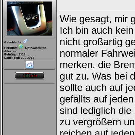
Wie gesagt, mir g
Ich bin auch kei
nicht großartig ge
Geschlecht:
Herkunft:
Kyffhäuserkreis
normaler Fahrwei
Alter:
42
Beiträge:
2322
Dabei seit:
10 / 2013
merken, die Brems
gut zu. Was bei 
sollte auch auf je
gefällts auf jeden
sind lediglich d
zu vergrößern un
reichen auf jeden 