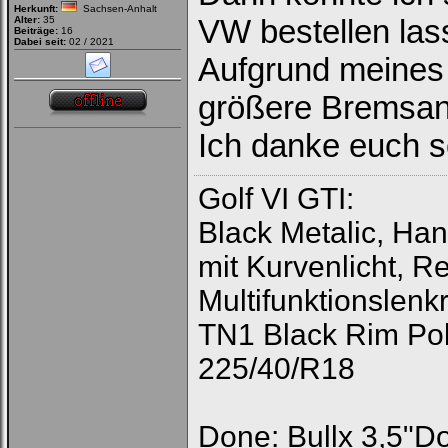
Herkunft:
Sachsen-Anhalt
VW bestellen las
Alter:
35
Beiträge:
16
Dabei seit:
02 / 2021
Aufgrund meines
größere Bremsan
Ich danke euch s
Golf VI GTI:
Black Metalic, Ha
mit Kurvenlicht, R
Multifunktionslen
TN1 Black Rim Pol
225/40/R18
Done: Bullx 3,5"D