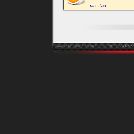
automatisch einloggen.
schließen
Powered by CBACK Forum © 1999 - 2026
CBACK® So
Ich habe mein Passwort
vergessen
|
Registrieren