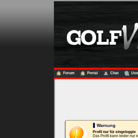
Loginbox
Trage
bitte
in
die
nachfolgenden
Felder
Deinen
Benutzernamen
und
Kennwort
Forum
Portal
Chat
Us
ein,
um
Dich
einzuloggen.
Username:
Passwort:
Warnung
Profil nur für eingeloggte
Das Profil kann leider nur
Bei jedem Besuch