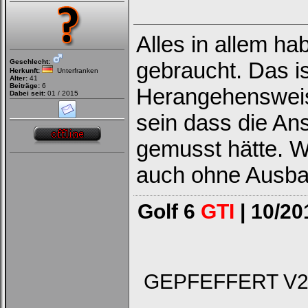
Alles in allem ha
Geschlecht:
gebraucht. Das is
Herkunft:
Unterfranken
Alter:
41
Beiträge:
6
Herangehensweis
Dabei seit:
01 / 2015
sein dass die Ans
gemusst hätte. 
auch ohne Ausba
Golf 6
GTI
| 10/20
GEPFEFFERT V2 - 