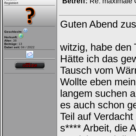
Betreff:
Re: maximale Ö
Registriert
Guten Abend zu
Geschlecht:
Herkunft:
Alter:
38
witzig, habe den 
Beiträge:
13
Dabei seit:
04 / 2022
Hätte ich das ge
Tausch vom Wärm
Wollte eben mein
langem suchen an
es auch schon ge
Teil auf Verdach
s**** Arbeit, die