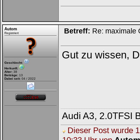
Autom
Betreff:
Re: maximale Ö
Registriert
Gut zu wissen, 
Geschlecht:
Herkunft:
Alter:
38
Beiträge:
13
Dabei seit:
04 / 2022
Audi A3, 2.0TFSI 
Dieser Post wurde 1 
10:33 Uhr von
Auto