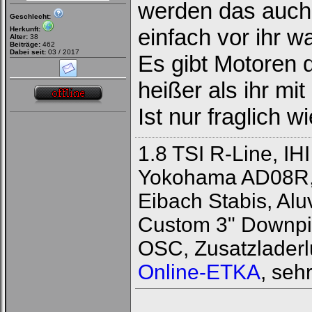
werden das auch 
Geschlecht:
einfach vor ihr w
Herkunft:
Alter:
38
Beiträge:
462
Dabei seit:
03 / 2017
Es gibt Motoren d
heißer als ihr mi
Ist nur fraglich 
1.8 TSI R-Line, I
Yokohama AD08R, 
Eibach Stabis, Al
Custom 3" Downpi
OSC, Zusatzladerlu
Online-ETKA
, sehr