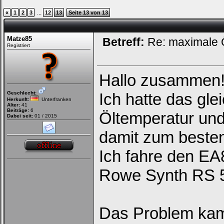
...
«
1
2
3
12
13
Seite 13 von 13
Matze85
Betreff:
Re: maximale Ö
Registriert
Hallo zusammen
Geschlecht:
Ich hatte das gl
Herkunft:
Unterfranken
Alter:
41
Beiträge:
6
Öltemperatur und
Dabei seit:
01 / 2015
damit zum beste
Ich fahre den EA8
Rowe Synth RS 
Das Problem kam