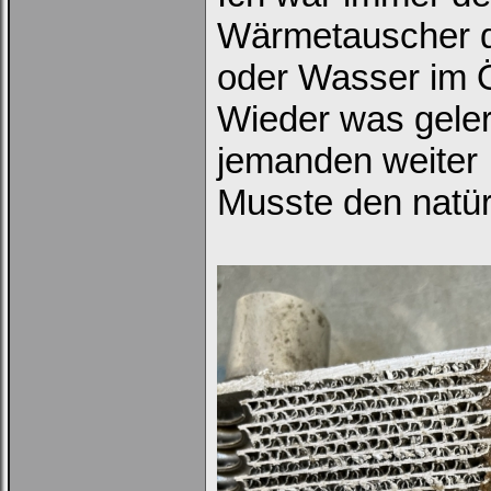
Wärmetauscher de
oder Wasser im Ö
Ich habe mein Passwort
vergessen
|
Registrieren
Wieder was gele
jemanden weiter
Musste den natür