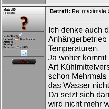
Matze85
Betreff:
Re: maximale Ö
Registriert
Ich denke auch d
Geschlecht:
Anhängerbetrieb
Herkunft:
Unterfranken
Alter:
41
Beiträge:
6
Temperaturen.
Dabei seit:
01 / 2015
Ja woher kommt d
Art Kühlmittelve
schon Mehrmals 
das Wasser nicht
Da setzt sich da
wird nicht mehr