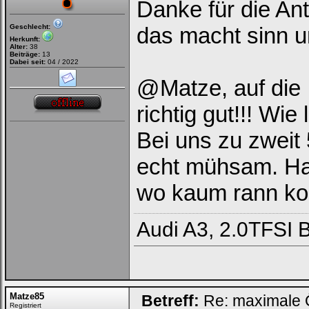
Danke für die An
Geschlecht:
das macht sinn u
Herkunft:
Alter:
38
Beiträge:
13
Dabei seit:
04 / 2022
@Matze, auf die 
richtig gut!!! Wie
Bei uns zu zweit 
echt mühsam. Has
wo kaum rann kom
Audi A3, 2.0TFSI 
Matze85
Betreff:
Re: maximale Ö
Registriert