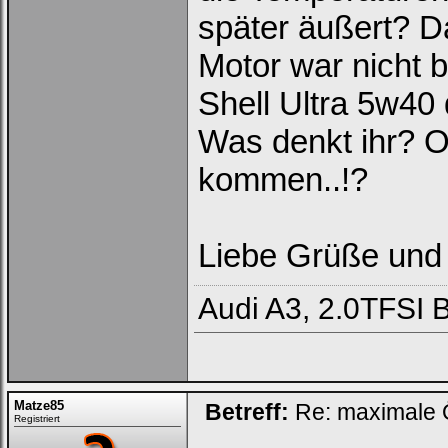
später äußert? D
Motor war nicht bi
Shell Ultra 5w40 
Was denkt ihr? 
kommen..!?
Liebe Grüße und
Audi A3, 2.0TFSI 
Matze85
Betreff:
Re: maximale Ö
Registriert