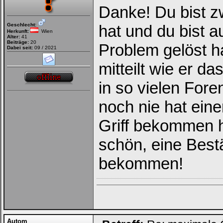
Danke! Du bist zw
Geschlecht:
hat und du bist a
Herkunft:
Wien
Alter:
41
Beiträge:
20
Problem gelöst ha
Dabei seit:
09 / 2021
mitteilt wie er d
in so vielen For
noch nie hat eine
Griff bekommen ha
schön, eine Best
bekommen!
Autom