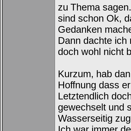
zu Thema sagen. 
Trage
bitte
in
sind schon Ok, da
die
nachfolgenden
Gedanken mache
Felder
Deinen
Benutzernamen
Dann dachte ich m
und
Kennwort
ein,
doch wohl nicht b
um
Dich
einzuloggen.
Kurzum, hab dann
Username:
Hoffnung dass er
Passwort:
Letztendlich do
gewechselt und s
Bei jedem Besuch
automatisch einloggen.
Wasserseitig zug
Ich war immer de