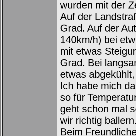
wurden mit der Z
Auf der Landstr
Grad. Auf der Aut
140km/h) bei et
mit etwas Steigu
Grad. Bei langsa
etwas abgekühlt,
Ich habe mich d
so für Temperatur
geht schon mal s
wir richtig ballern
Beim Freundliche
Loginbox