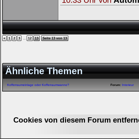
...
«
1
2
3
12
13
Seite 13 von 13
Ähnliche Themen
Kofferraumeinlage oder Kofferraumwanne?
Forum:
Interieur
Cookies von diesem Forum entfern