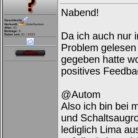
Nabend!
Geschlecht:
Herkunft:
Unterfranken
Alter:
41
Beiträge:
6
Da ich auch nur 
Dabei seit:
01 / 2015
Problem gelesen 
gegeben hatte wol
positives Feedb
@Autom
Also ich bin bei 
und Schaltsaugro
lediglich Lima a