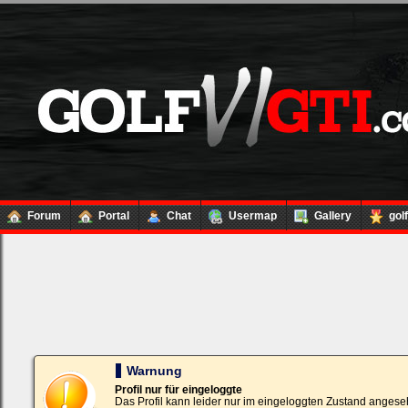
Forum
Portal
Chat
Usermap
Gallery
gol
Loginbox
Trage
bitte
in
die
nachfolgenden
Felder
Deinen
Warnung
Benutzernamen
und
Profil nur für eingeloggte
Kennwort
Das Profil kann leider nur im eingeloggten Zustand angese