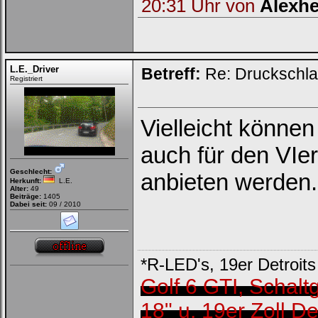
20:31 Uhr von
Alexh
L.E._Driver
Betreff:
Re: Druckschla
Registriert
Vielleicht könne
auch für den VIe
Geschlecht:
anbieten werden.
Herkunft:
L.E.
Alter:
49
Beiträge:
1405
Dabei seit:
09 / 2010
*R-LED's, 19er Detroi
Golf 6 GTI, Schaltg
18" u. 19er Zoll D