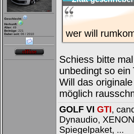
Geschlecht:
Herkunft:
Alter:
49
wer will rumk
Beiträge:
221
Dabei seit:
06 / 2010
Schiess bitte mal
unbedingt so ein 
Will das original
möglich raussch
GOLF VI
GTI
, can
Dynaudio, XENON, J
Spiegelpaket, ...