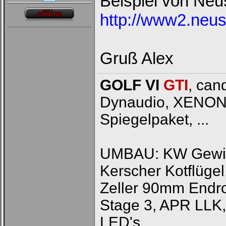
Beispiel von Neu
http://www2.neus
Gruß Alex
GOLF VI
GTI
, can
Dynaudio, XENON, J
Loginbox
Spiegelpaket, ...
Trage
bitte
in
UMBAU: KW Gewinde
die
nachfolgenden
Felder
Kerscher Kotflüg
Deinen
Benutzernamen
Zeller 90mm Endr
und
Kennwort
Stage 3, APR LLK,
ein,
um
Dich
LED's, ...
einzuloggen.