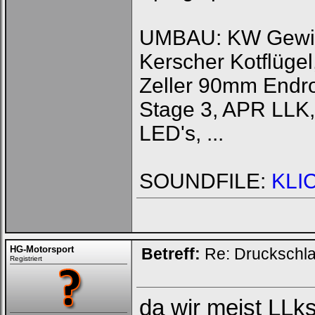
UMBAU: KW Gewinde
Kerscher Kotflüg
Zeller 90mm Endr
Stage 3, APR LLK,
LED's, ...
SOUNDFILE:
KLI
HG-Motorsport
Betreff:
Re: Druckschla
Registriert
da wir meist LLks