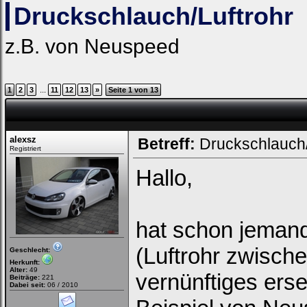
Druckschlauch/Luftrohr
z.B. von Neuspeed
...
1
2
3
11
12
13
»
Seite 1 von 13
alexsz
Betreff:
Druckschlauch/
Registriert
Hallo,
hat schon jemand 
(Luftrohr zwisch
Geschlecht:
Herkunft:
Alter:
49
vernünftiges erse
Beiträge:
221
Dabei seit:
06 / 2010