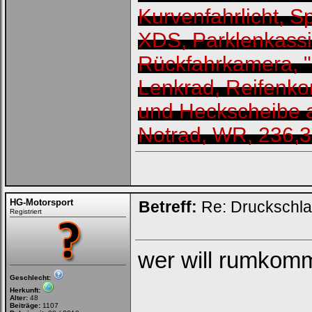
Kurvenfahrlicht, S
XDS, Parklenkassis
Rückfahrkamera,
Lenkrad, Reifenkon
und Heckscheibe a
Notrad, WR, 236,
HG-Motorsport
Betreff:
Re: Druckschla
Registriert
wer will rumko
Geschlecht:
Herkunft:
Alter:
48
Beiträge:
1107