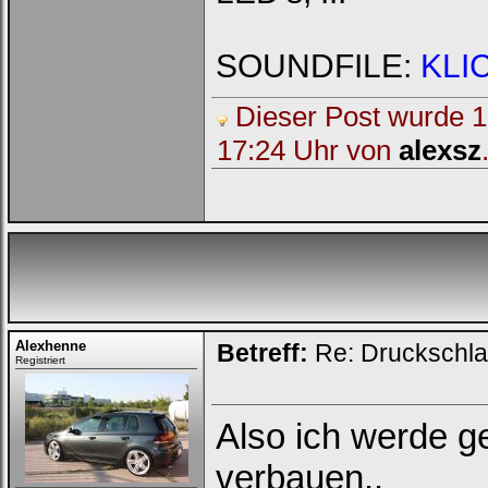
Username:
SOUNDFILE:
KLI
Passwort:
Dieser Post wurde 1 
17:24 Uhr von
alexsz
Bei jedem Besuch
automatisch einloggen.
Ich habe mein Passwort
Alexhenne
Betreff:
Re: Druckschla
vergessen
|
Registrieren
Registriert
Also ich werde g
verbauen..