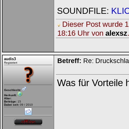
SOUNDFILE:
KLI
Dieser Post wurde 1 
18:16 Uhr von
alexsz
audis3
Betreff:
Re: Druckschla
Registriert
Was für Vorteile 
Geschlecht:
Herkunft:
Alter:
Beiträge:
15
Dabei seit:
09 / 2010