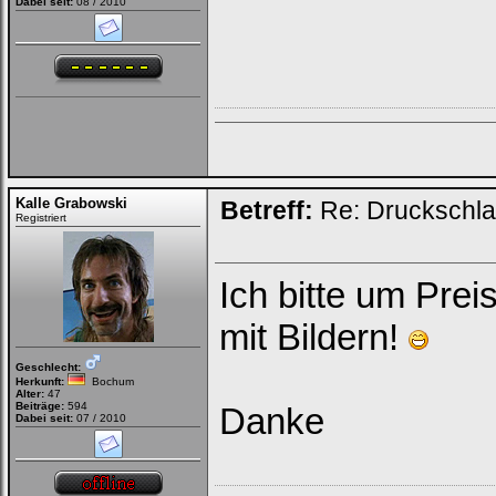
Dabei seit:
08 / 2010
Kalle Grabowski
Betreff:
Re: Druckschla
Registriert
Ich bitte um Pre
mit Bildern!
Geschlecht:
Herkunft:
Bochum
Alter:
47
Beiträge:
594
Danke
Dabei seit:
07 / 2010