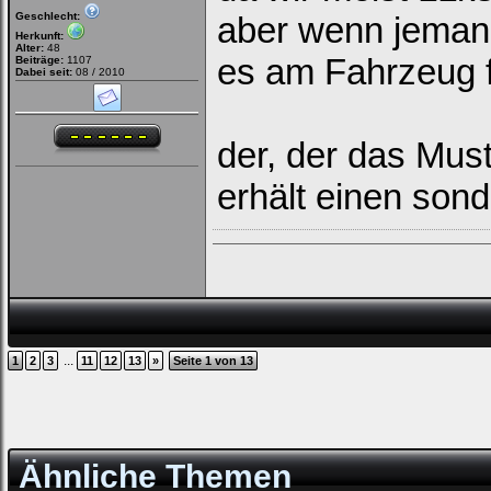
Geschlecht:
aber wenn jeman
Herkunft:
Alter:
48
es am Fahrzeug fe
Beiträge:
1107
Dabei seit:
08 / 2010
der, der das Mus
erhält einen son
...
1
2
3
11
12
13
»
Seite 1 von 13
Ähnliche Themen