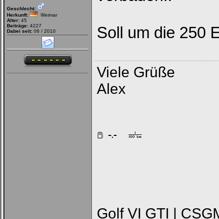
Geschlecht:
Herkunft:
Weimar
Alter:
45
Beiträge:
4227
Soll um die 250 
Dabei seit:
06 / 2010
Viele Grüße
Alex
Golf VI GTI | CSG