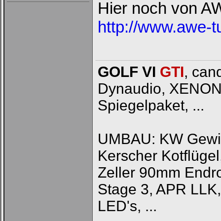
Hier noch von A
http://www.awe-t
GOLF VI
GTI
, can
Dynaudio, XENON, J
Spiegelpaket, ...
UMBAU: KW Gewinde
Kerscher Kotflüg
Zeller 90mm Endr
Stage 3, APR LLK,
LED's, ...