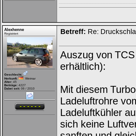
Alexhenne
Betreff:
Re: Druckschla
Registriert
Auszug von TCS 
erhältlich):
Geschlecht:
Herkunft:
Weimar
Alter:
45
Beiträge:
4227
Mit diesem Turbo
Dabei seit:
06 / 2010
Ladeluftrohre v
Ladeluftkühler a
sich keine Luftv
sanften und glei