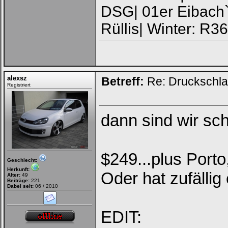
DSG| 01er Eibach
Rüllis| Winter: R3
alexsz
Betreff:
Re: Druckschla
Registriert
dann sind wir sc
$249...plus Porto
Geschlecht:
Herkunft:
Oder hat zufälli
Alter:
49
Beiträge:
221
Dabei seit:
06 / 2010
EDIT: