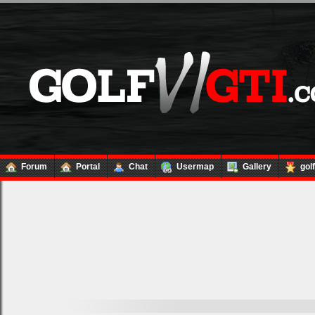
Forum
Portal
Chat
Usermap
Gallery
gol