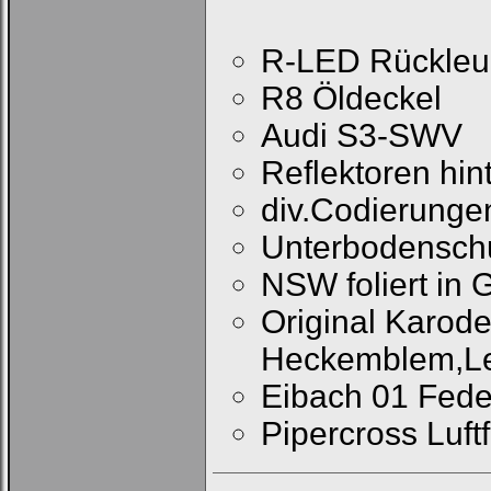
R-LED Rückleu
R8 Öldeckel
Audi S3-SWV
Reflektoren hint
div.Codierunge
Unterbodensch
NSW foliert in 
Original Karode
Heckemblem,Le
Eibach 01 Fede
Pipercross Luftfi