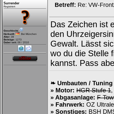
Surrender
Betreff:
Re: VW-Front
Registriert
Das Zeichen ist e
Ich habe mein Passwort
vergessen
|
Registrieren
Geschlecht:
den Uhrzeigersin
Herkunft:
Bei München
Alter:
39
Beiträge:
1273
Gewalt. Lässt si
Dabei seit:
06 / 2010
wo du die Stelle
kannst. Pass aber
❧ Umbauten / Tuning
» Motor:
HGR Stufe 1
,
» Abgasanlage:
F-Tow
» Fahrwerk:
OZ Ultral
» Sonstiges:
BSH DMS,