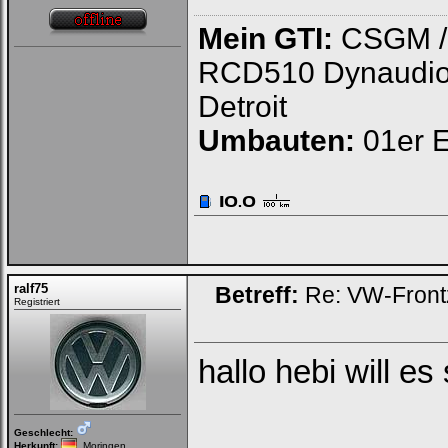
Mein GTI:
CSGM / S
RCD510 Dynaudio /
Detroit
Umbauten:
01er E
ralf75
Betreff:
Re: VW-Front
Registriert
hallo hebi will 
Geschlecht:
Herkunft:
Moringen