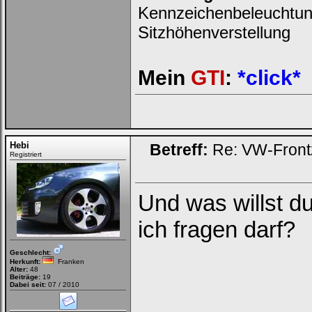
Kennzeichenbeleuchtun
Sitzhöhenverstellung
Mein
GTI
:
*click*
Hebi
Betreff:
Re: VW-Front
Registriert
Und was willst d
ich fragen darf?
Geschlecht:
Herkunft:
Franken
Alter:
48
Beiträge:
19
Dabei seit:
07 / 2010