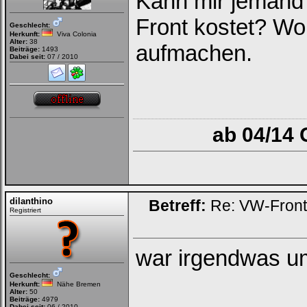
Kann mir jemand 
Front kostet? Wo
Geschlecht:
Herkunft:
Viva Colonia
Alter:
38
aufmachen.
Beiträge:
1493
Dabei seit:
07 / 2010
ab 04/14 
dilanthino
Betreff:
Re: VW-Fron
Registriert
war irgendwas um
Geschlecht:
Herkunft:
Nähe Bremen
Alter:
50
Beiträge:
4979
Dabei seit:
06 / 2010