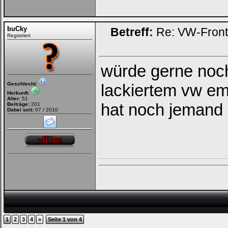
buCky
Betreff:
Re: VW-Fron
Registriert
würde gerne noch
Geschlecht:
lackiertem vw em
Herkunft:
Alter:
51
hat noch jemand 
Beiträge:
201
Dabei seit:
07 / 2010
1
2
3
4
»
Seite 1 von 4