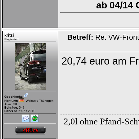
ab 04/14 
kritzi
Betreff:
Re: VW-Fron
Registriert
20,74 euro am Fr
Geschlecht:
Herkunft:
Weimar / Thüringen
Alter:
38
Beiträge:
547
Dabei seit:
07 / 2010
2,0l ohne Pfand-Sc