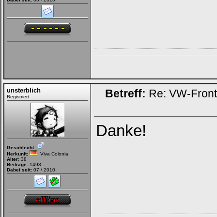
unsterblich
Betreff:
Re: VW-Fron
Registriert
Danke!
Geschlecht:
Herkunft:
Viva Colonia
Alter:
38
Beiträge:
1493
Dabei seit:
07 / 2010