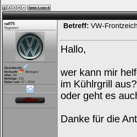
1
2
3
4
»
Seite 1 von 4
ralf75
Betreff:
VW-Frontzeic
Registriert
Hallo,
Geschlecht:
wer kann mir he
Herkunft:
Moringen
Alter:
50
Beiträge:
141
im Kühlrgrill au
Dabei seit:
07 / 2010
oder geht es auc
Danke für die An