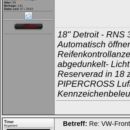
Alter:
50
Beiträge:
141
Dabei seit:
07 / 2010
18" Detroit - RNS
Automatisch öffn
Reifenkontrollanz
abgedunkelt- Lich
Reserverad in 18 
PIPERCROSS Luftfi
Kennzeichenbeleuc
Tinur
Betreff:
Re: VW-Fron
Registriert