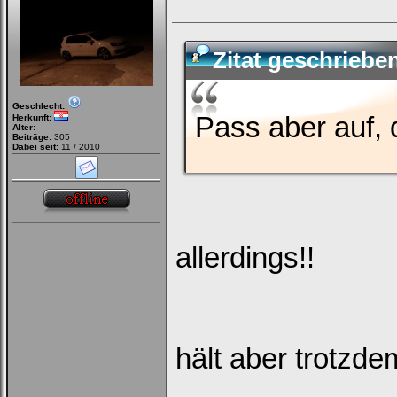
Zitat geschriebe
Geschlecht:
Pass aber auf, d
Herkunft:
Alter:
Beiträge:
305
Dabei seit:
11 / 2010
allerdings!!
hält aber trotzde