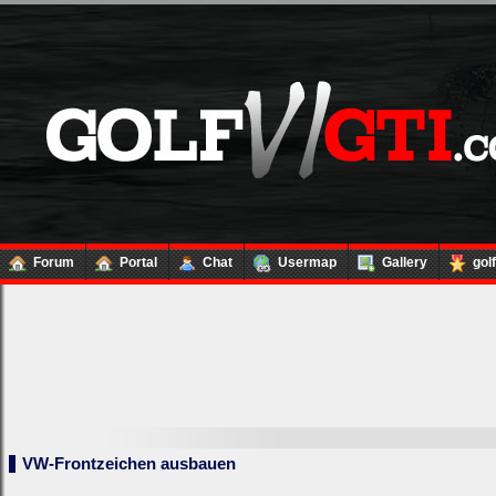
Forum
Portal
Chat
Usermap
Gallery
gol
VW-Frontzeichen ausbauen