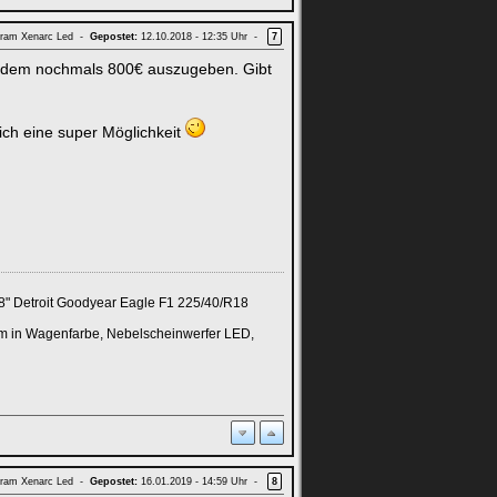
ram Xenarc Led -
Gepostet:
12.10.2018 - 12:35 Uhr -
7
ei dem nochmals 800€ auszugeben. Gibt
lich eine super Möglichkeit
8" Detroit Goodyear Eagle F1 225/40/R18
m in Wagenfarbe, Nebelscheinwerfer LED,
ram Xenarc Led -
Gepostet:
16.01.2019 - 14:59 Uhr -
8