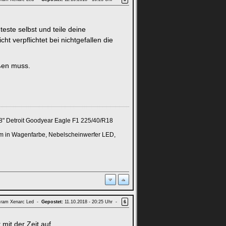
teste selbst und teile deine
t verpflichtet bei nichtgefallen die
ißen muss.
8" Detroit Goodyear Eagle F1 225/40/R18
m in Wagenfarbe, Nebelscheinwerfer LED,
ram Xenarc Led -
Gepostet:
11.10.2018 - 20:25 Uhr -
6
mit der Zeit auf...