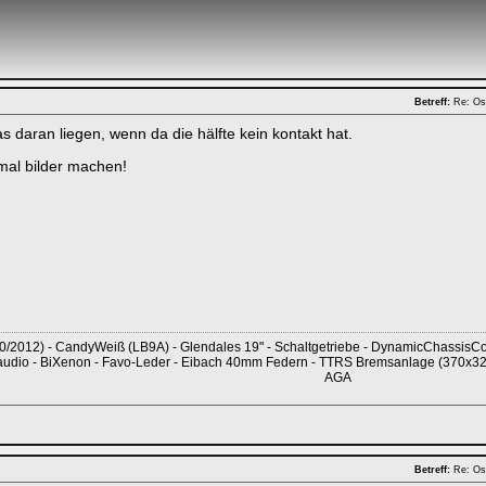
Betreff:
Re: Os
s daran liegen, wenn da die hälfte kein kontakt hat.
mal bilder machen!
/2012) - CandyWeiß (LB9A) - Glendales 19" - Schaltgetriebe - DynamicChassisCont
udio - BiXenon - Favo-Leder - Eibach 40mm Federn - TTRS Bremsanlage (370x3
AGA
Betreff:
Re: Os