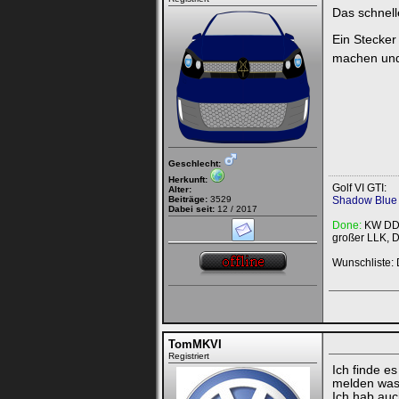
Das schnelle
Ein Stecker
machen und 
Geschlecht:
Herkunft:
Golf VI GTI:
Alter:
Beiträge:
3529
Shadow Blue 
Dabei seit:
12 / 2017
Done:
KW DDC,
großer LLK, 
Wunschliste: 
TomMKVI
Registriert
Ich finde e
melden was
Ich hab auc