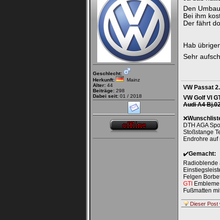
Den Umbau 
Bei ihm kos
Der fährt d
Hab übrigen
Sehr aufsch
Geschlecht:
Herkunft:
Mainz
Alter:
44
VW Passat 2.
Beiträge:
298
Dabei seit:
01 / 2018
VW Golf VI GT
Audi A4 Bj.0
❌
Wunschlist
DTH AGA Sport
Stoßstange Te
Endrohre auf 
✔️
Gemacht:
Radioblende 
Einstiegsleis
Felgen Borbe
GTI
Embleme
Fußmatten m
Dieser Post 