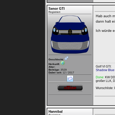
Senor GTI
Registriert
Hab auch ma
dann halt 
Ich würde e
Geschlecht:
Herkunft:
Golf VI GTI:
Alter:
Beiträge:
3529
Shadow Blue 
Dabei seit:
12 / 2017
Done:
KW DDC,
großer LLK, 
Wunschliste: 
Hannibal
Registriert