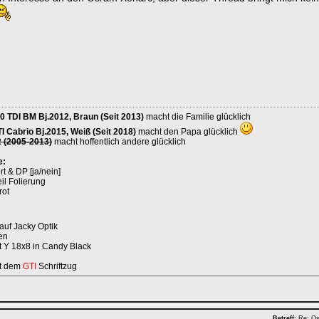
0 TDI BM Bj.2012, Braun (Seit 2013)
macht die Familie glücklich
I Cabrio Bj.2015, Weiß (Seit 2018)
macht den Papa glücklich
2 (2005-2013)
macht hoffentlich andere glücklich
e:
 & DP [ja/nein]
il Folierung
rot
auf Jacky Optik
ten
t Y 18x8 in Candy Black
it dem
GTI
Schriftzug
Betreff:
Re: Os