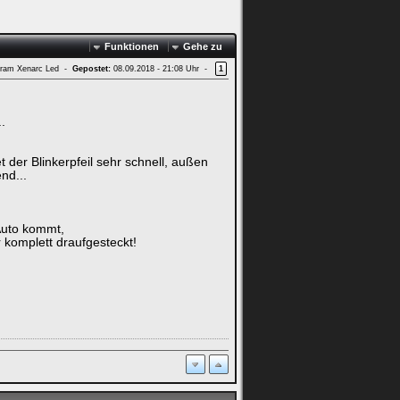
Funktionen
Gehe zu
ram Xenarc Led -
Gepostet:
08.09.2018 - 21:08 Uhr -
1
.
et der Blinkerpfeil sehr schnell, außen
nd...
Auto kommt,
r komplett draufgesteckt!