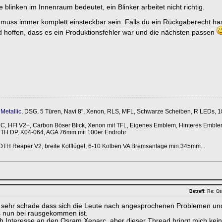
 blinken im Innenraum bedeutet, ein Blinker arbeitet nicht richtig.
 muss immer komplett einsteckbar sein. Falls du ein Rückgaberecht ha
hoffen, dass es ein Produktionsfehler war und die nächsten passen
Metallic
, DSG, 5 Türen, Navi 8", Xenon, RLS, MFL, Schwarze Scheiben, R LEDs, 1
 HFI V2+, Carbon Böser Blick, Xenon mit TFL, Eigenes Emblem, Hinteres Emble
DTH DP, K04-064, AGA 76mm mit 100er Endrohr
DTH Reaper V2, breite Kotflügel, 6-10 Kolben VA Bremsanlage min.345mm...
Betreff:
Re: Os
s sehr schade dass sich die Leute nach angesprochenen Problemen u
 nun bei rausgekommen ist.
h Interesse an den Osram Xenarc, aber dieser Thread bringt mich keinen 