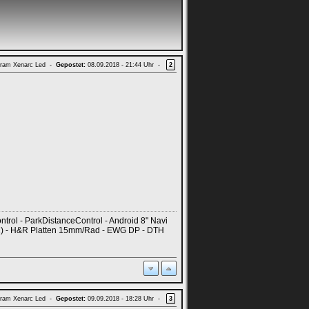
ram Xenarc Led -
Gepostet:
08.09.2018 - 21:44 Uhr -
2
rol - ParkDistanceControl - Android 8" Navi
2) - H&R Platten 15mm/Rad - EWG DP - DTH
ram Xenarc Led -
Gepostet:
09.09.2018 - 18:28 Uhr -
3