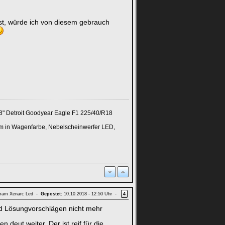
st, würde ich von diesem gebrauch
8" Detroit Goodyear Eagle F1 225/40/R18
m in Wagenfarbe, Nebelscheinwerfer LED,
ram Xenarc Led -
Gepostet:
10.10.2018 - 12:50 Uhr -
4
nd Lösungvorschlägen nicht mehr
deut weiter. Der ist reif für die