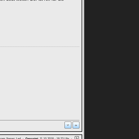
ram Xenarc Led -
Gepostet:
11.10.2018 - 16:23 Uhr -
5