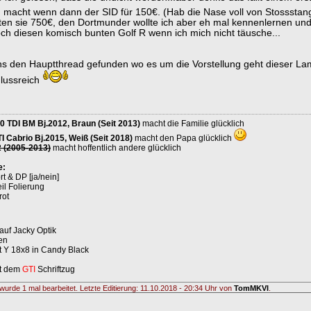
macht wenn dann der SID für 150€. (Hab die Nase voll von Stossstan
ten sie 750€, den Dortmunder wollte ich aber eh mal kennenlernen und 
och diesen komisch bunten Golf R wenn ich mich nicht täusche...
s den Hauptthread gefunden wo es um die Vorstellung geht dieser L
lussreich
0 TDI BM Bj.2012, Braun (Seit 2013)
macht die Familie glücklich
I Cabrio Bj.2015, Weiß (Seit 2018)
macht den Papa glücklich
2 (2005-2013)
macht hoffentlich andere glücklich
e:
 & DP [ja/nein]
il Folierung
rot
auf Jacky Optik
ten
t Y 18x8 in Candy Black
it dem
GTI
Schriftzug
wurde 1 mal bearbeitet. Letzte Editierung: 11.10.2018 - 20:34 Uhr von
TomMKVI
.