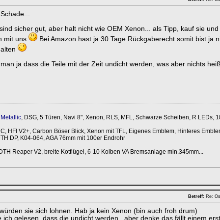
r Schade...
ind sicher gut, aber halt nicht wie OEM Xenon... als Tipp, kauf sie und 
n mit uns
Bei Amazon hast ja 30 Tage Rückgaberecht somit bist ja nich
halten
t man ja dass die Teile mit der Zeit undicht werden, was aber nichts he
Metallic
, DSG, 5 Türen, Navi 8", Xenon, RLS, MFL, Schwarze Scheiben, R LEDs, 1
 HFI V2+, Carbon Böser Blick, Xenon mit TFL, Eigenes Emblem, Hinteres Emble
DTH DP, K04-064, AGA 76mm mit 100er Endrohr
DTH Reaper V2, breite Kotflügel, 6-10 Kolben VA Bremsanlage min.345mm...
Betreff:
Re: Os
 würden sie sich lohnen. Hab ja kein Xenon (bin auch froh drum)
 ich gelesen, dass die undicht werden...aber denke das fällt einem erst 