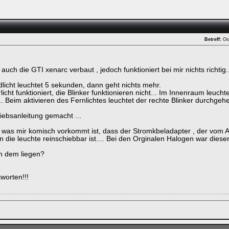
Betreff:
Os
!
uch die GTI xenarc verbaut , jedoch funktioniert bei mir nichts richtig..
licht leuchtet 5 sekunden, dann geht nichts mehr.
icht funktioniert, die Blinker funktionieren nicht... Im Innenraum leucht
.. Beim aktivieren des Fernlichtes leuchtet der rechte Blinker durchgehe
triebsanleitung gemacht ...
 was mir komisch vorkommt ist, dass der Stromkbeladapter , der vom 
in die leuchte reinschiebbar ist.... Bei den Orginalen Halogen war diese
n dem liegen?
worten!!!