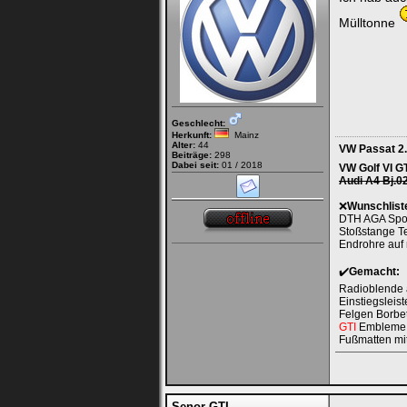
Mülltonne
Geschlecht:
Herkunft:
Mainz
Alter:
44
VW Passat 2.
Beiträge:
298
Dabei seit:
01 / 2018
VW Golf VI GT
Audi A4 Bj.0
❌
Wunschlist
DTH AGA Sport
Stoßstange Te
Endrohre auf 
✔️
Gemacht:
Radioblende 
Einstiegsleis
Felgen Borbe
GTI
Embleme
Fußmatten m
Senor GTI