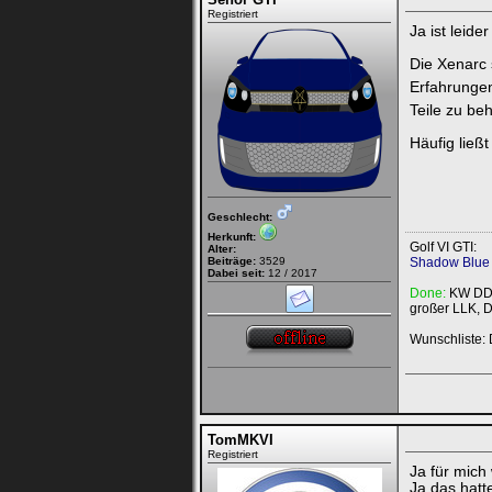
Registriert
Ja ist leide
Die Xenarc s
Erfahrunge
Teile zu be
Häufig ließ
Geschlecht:
Herkunft:
Golf VI GTI:
Alter:
Beiträge:
3529
Shadow Blue 
Dabei seit:
12 / 2017
Done:
KW DDC,
großer LLK, 
Wunschliste: 
TomMKVI
Registriert
Ja für mich
Ja das hatte