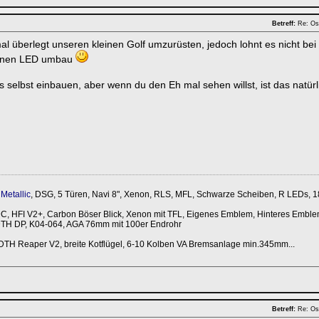
Betreff:
Re: Os
l überlegt unseren kleinen Golf umzurüsten, jedoch lohnt es nicht b
einen LED umbau
s selbst einbauen, aber wenn du den Eh mal sehen willst, ist das natür
Metallic
, DSG, 5 Türen, Navi 8", Xenon, RLS, MFL, Schwarze Scheiben, R LEDs, 1
 HFI V2+, Carbon Böser Blick, Xenon mit TFL, Eigenes Emblem, Hinteres Emble
DTH DP, K04-064, AGA 76mm mit 100er Endrohr
DTH Reaper V2, breite Kotflügel, 6-10 Kolben VA Bremsanlage min.345mm...
Betreff:
Re: Os