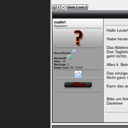
ein,
um
1
2
»
Seite 1 von 2
Dich
einzuloggen.
xsaferl
Username:
Registriert
Hallo Leute
Passwort:
Habe heute a
Das Abblend
Das Tagfahrl
Geschlecht:
geht nichts.
Herkunft:
Bei jedem Besuch
Alter:
39
automatisch einloggen.
Alles lt. Be
Beiträge:
2
Dabei seit:
09 / 2018
Das einzige
Nicht ganz 
Kann das a
Bitte um Ant
Dankeee
Ich habe mein Passwort
vergessen
|
Registrieren