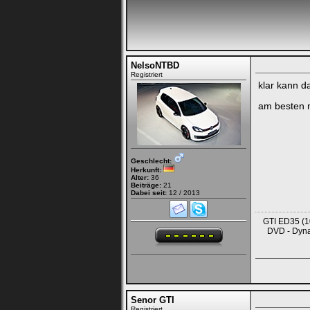
NelsoNTBD
Registriert
klar kann da
am besten 
Geschlecht:
Herkunft:
Alter:
36
Beiträge:
21
Dabei seit:
12 / 2013
GTI ED35 (10
DVD - Dyna
Senor GTI
Registriert