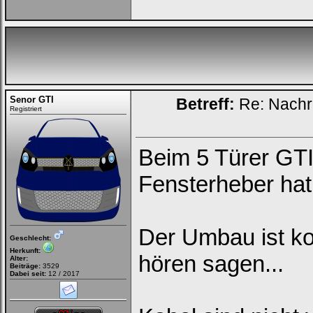
Senor GTI
Betreff:
Re: Nachrü
Registriert
Beim 5 Türer GTI
Fensterheber ha
Der Umbau ist kom
Geschlecht:
Herkunft:
hören sagen...
Alter:
Beiträge:
3529
Dabei seit:
12 / 2017