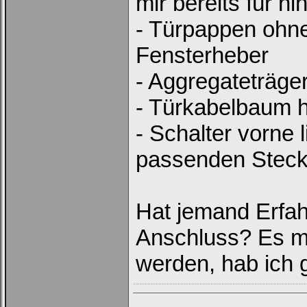
mir bereits für h
Ich habe mein Passwort
- Türpappen ohne
vergessen
|
Registrieren
Fensterheber
- Aggregateträger
- Türkabelbaum h
- Schalter vorne
passenden Steck
Hat jemand Erfa
Anschluss? Es m
werden, hab ich g