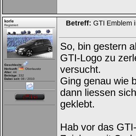
korle
Betreff:
GTI Emblem im
Registriert
So, bin gestern
GTI-Logo zu zerl
Geschlecht:
versucht.
Herkunft:
Oberlausitz
Alter:
44
Beiträge:
332
Ging genau wie 
Dabei seit:
08 / 2010
dann liessen sic
geklebt.
Hab vor das GTI