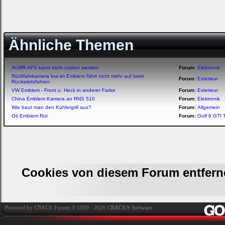
Ähnliche Themen
ALWR-AFS kann nicht codiert werden
Forum:
Elektronik
Rückfahrkamera low im Emblem fährt nicht mehr auf beim
Forum:
Exterieur
Rückwärtsfahren
VW Emblem - Front u. Heck in anderer Farbe
Forum:
Exterieur
China Emblem Kamera an RNS 510
Forum:
Elektronik
Wie baut man den Kühlergrill aus?
Forum:
Allgemein
Gti Emblem Rot
Forum:
Golf 6 GTI 
Cookies von diesem Forum entfern
Powered by CBACK Forum © 1999 - 2026
CBACK® Software