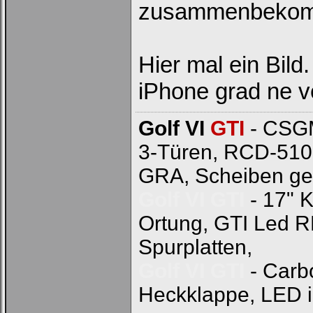
zusammenbeko
Hier mal ein Bild
iPhone grad ne v
Golf VI
GTI
- CSGM
3-Türen, RCD-510
GRA, Scheiben ge
Golf VI GTI
- 17" 
Ortung, GTI Led 
Spurplatten,
Golf VI GTI
- Carb
Heckklappe, LED 