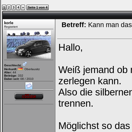
1
2
3
4
»
Seite 1 von 4
korle
Betreff:
Kann man das 
Registriert
Hallo,
Geschlecht:
Weiß jemand ob 
Herkunft:
Oberlausitz
Alter:
44
Beiträge:
332
zerlegen kann.
Dabei seit:
08 / 2010
Also die silbern
trennen.
Möglichst so das