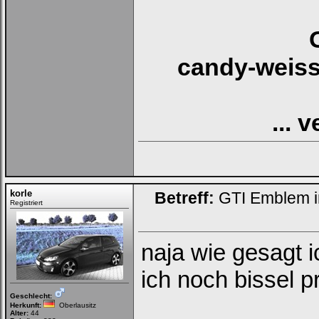
candy-weiss
... 
korle
Betreff:
GTI Emblem im
Registriert
naja wie gesagt i
ich noch bissel p
Geschlecht:
Herkunft:
Oberlausitz
Alter:
44