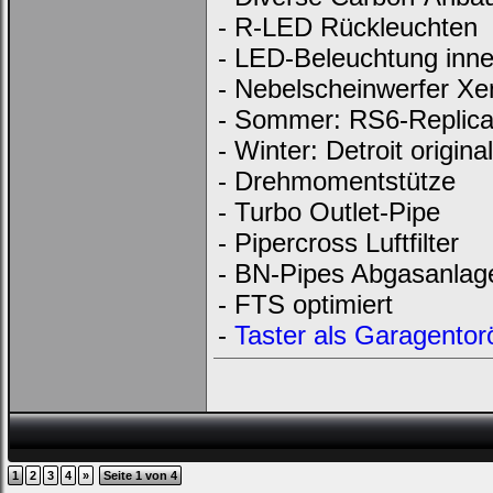
- R-LED Rückleuchten
- LED-Beleuchtung inn
- Nebelscheinwerfer Xe
- Sommer: RS6-Replica 
- Winter: Detroit original
- Drehmomentstütze
- Turbo Outlet-Pipe
- Pipercross Luftfilter
- BN-Pipes Abgasanlag
- FTS optimiert
-
Taster als Garagentor
1
2
3
4
»
Seite 1 von 4