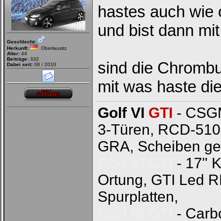
hastes auch wie
und bist dann mi
Geschlecht:
Herkunft:
Oberlausitz
Alter:
44
Beiträge:
332
sind die Chrombu
Dabei seit:
08 / 2010
mit was haste di
Golf VI
GTI
- CSGM
3-Türen, RCD-510
GRA, Scheiben ge
Golf VI GTI
- 17" 
Ortung, GTI Led 
Spurplatten,
Golf VI GTI
- Carb