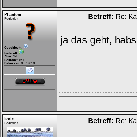
Phantom
Betreff:
Re: Ka
Registriert
ja das geht, hab
Geschlecht:
Herkunft:
Alter:
34
Beiträge:
461
Dabei seit:
07 / 2010
korle
Betreff:
Re: Ka
Registriert