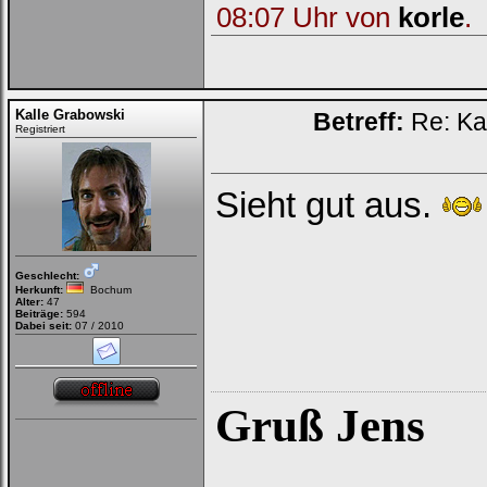
08:07 Uhr von
korle
.
Kalle Grabowski
Betreff:
Re: Ka
Registriert
Sieht gut aus.
Geschlecht:
Herkunft:
Bochum
Alter:
47
Beiträge:
594
Dabei seit:
07 / 2010
Gruß Jens