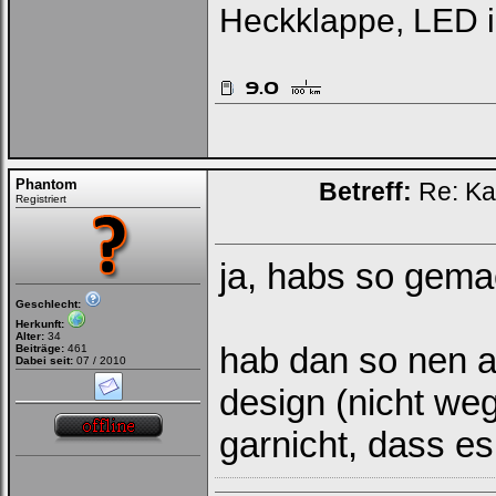
Heckklappe, LED 
Phantom
Betreff:
Re: Ka
Registriert
ja, habs so gemac
Geschlecht:
Herkunft:
Alter:
34
hab dan so nen a
Beiträge:
461
Dabei seit:
07 / 2010
design (nicht we
garnicht, dass es