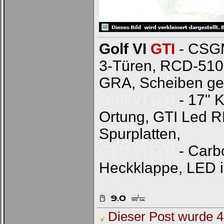
Golf VI
GTI
- CSGM
3-Türen, RCD-510
GRA, Scheiben ge
Golf VI GTI
- 17" 
Ortung, GTI Led 
Spurplatten,
Golf VI GTI
- Carb
Heckklappe, LED 
Dieser Post wurde 4 