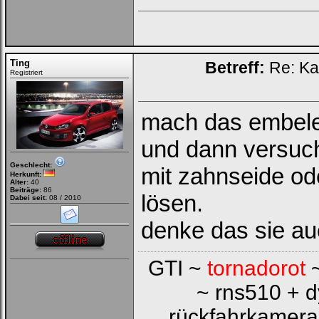
Ting
Betreff:
Re: Ka
Registriert
mach das embele
und dann versuch
Geschlecht:
mit zahnseide ode
Herkunft:
Alter:
40
Beiträge:
86
lösen.
Dabei seit:
08 / 2010
denke das sie auc
GTI ~
tornadorot
~
~ rns510 + 
rückfahrkamera 