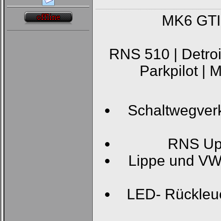
Bei jedem Besuch
MK6 GTI
automatisch einloggen.
RNS 510 | Detroi
Parkpilot | 
Ich habe mein Passwort
vergessen
|
Registrieren
Schaltwegver
RNS Upd
Lippe und VW 
LED- Rückleuc