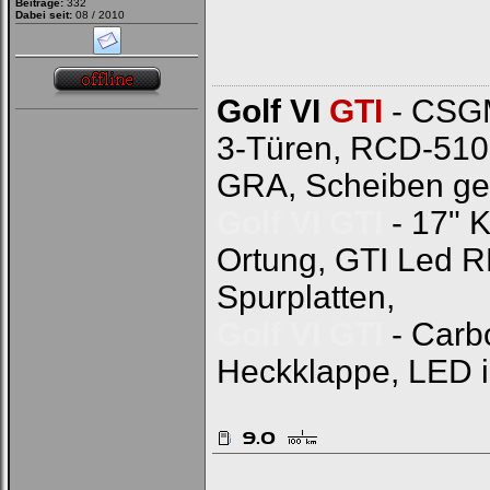
Beiträge:
332
Dabei seit:
08 / 2010
Golf VI
GTI
- CSGM
3-Türen, RCD-510
GRA, Scheiben ge
Golf VI GTI
- 17" 
Ortung, GTI Led 
Spurplatten,
Golf VI GTI
- Carb
Heckklappe, LED 