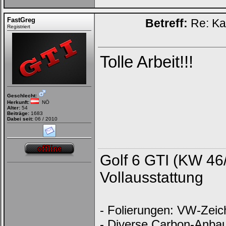
FastGreg
Betreff:
Re: Ka
Registriert
Tolle Arbeit!!!
Geschlecht:
Herkunft:
NÖ
Alter:
54
Beiträge:
1683
Dabei seit:
06 / 2010
Golf 6 GTI (KW 46
Vollausstattung
- Folierungen: VW-Zeich
- Diverse Carbon-Anbau