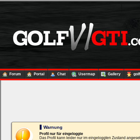
Forum
Portal
Chat
Usermap
Gallery
gol
Loginbox
Trage
bitte
in
die
nachfolgenden
Felder
Deinen
Warnung
Benutzernamen
und
Profil nur für eingeloggte
Kennwort
Das Profil kann leider nur im eingeloggten Zustand angese