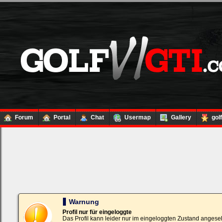
Forum
Portal
Chat
Usermap
Gallery
gol
Loginbox
Trage
bitte
in
die
nachfolgenden
Felder
Deinen
Warnung
Benutzernamen
und
Profil nur für eingeloggte
Kennwort
Das Profil kann leider nur im eingeloggten Zustand angese