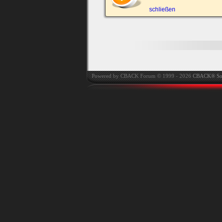
automatisch einloggen.
schließen
Powered by CBACK Forum © 1999 - 2026
CBACK® So
Ich habe mein Passwort
vergessen
|
Registrieren