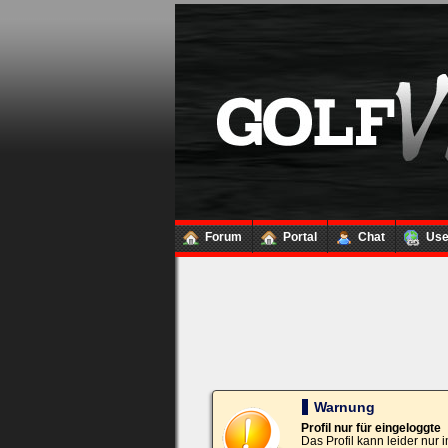
Loginbox
Trage
bitte
in
die
nachfolgenden
Felder
Deinen
Benutzernamen
und
Kennwort
Forum
Portal
Chat
Us
ein,
um
Dich
einzuloggen.
Username:
Passwort:
Warnung
Profil nur für eingeloggte
Das Profil kann leider nur
Bei jedem Besuch