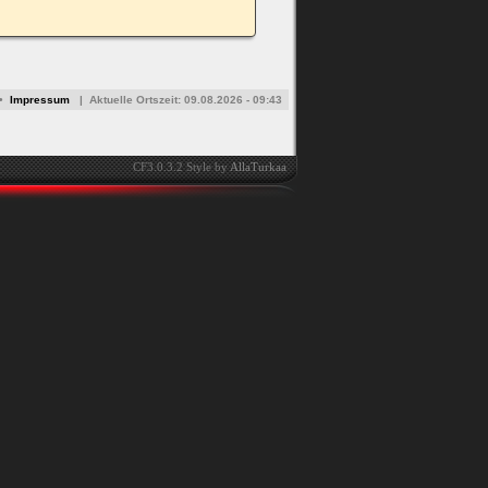
•
Impressum
|
Aktuelle Ortszeit:
09.08.2026 - 09:43
CF3.0.3.2 Style by
AllaTurkaa