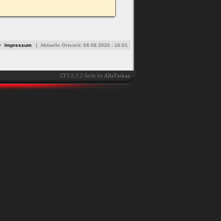
•
Impressum
|
Aktuelle Ortszeit:
08.08.2026 - 16:01
CF3.0.3.2 Style by
AllaTurkaa