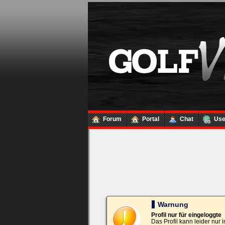
Loginbox
Trage
bitte
in
die
nachfolgenden
Felder
Deinen
Benutzernamen
und
Kennwort
Forum
Portal
Chat
Us
ein,
um
Dich
einzuloggen.
Username:
Passwort:
Warnung
Profil nur für eingeloggte
Das Profil kann leider nur
Bei jedem Besuch