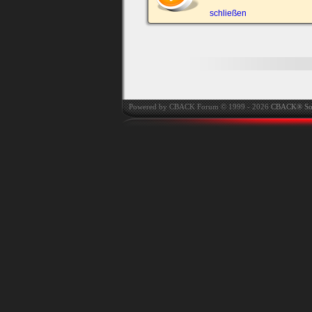
automatisch einloggen.
schließen
Powered by CBACK Forum © 1999 - 2026
CBACK® So
Ich habe mein Passwort
vergessen
|
Registrieren