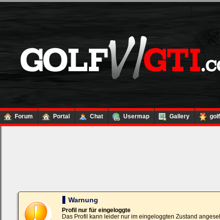
Forum
Portal
Chat
Usermap
Gallery
gol
Loginbox
Trage
bitte
in
die
nachfolgenden
Felder
Deinen
Warnung
Benutzernamen
und
Profil nur für eingeloggte
Kennwort
Das Profil kann leider nur im eingeloggten Zustand angese