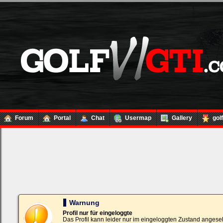
Forum
Portal
Chat
Usermap
Gallery
gol
Loginbox
Trage
bitte
in
die
nachfolgenden
Felder
Deinen
Warnung
Benutzernamen
und
Profil nur für eingeloggte
Kennwort
Das Profil kann leider nur im eingeloggten Zustand angese