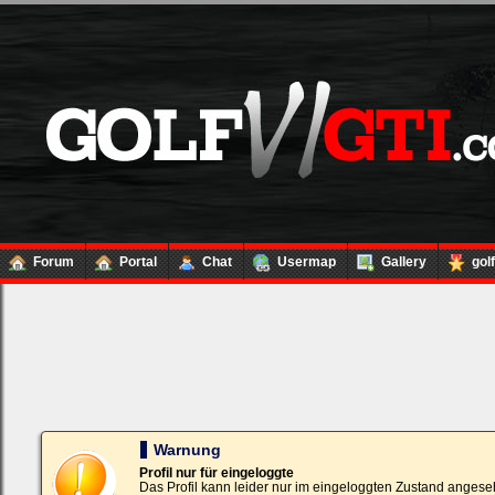
Forum
Portal
Chat
Usermap
Gallery
gol
Loginbox
Trage
bitte
in
die
nachfolgenden
Felder
Deinen
Warnung
Benutzernamen
und
Profil nur für eingeloggte
Kennwort
Das Profil kann leider nur im eingeloggten Zustand angese