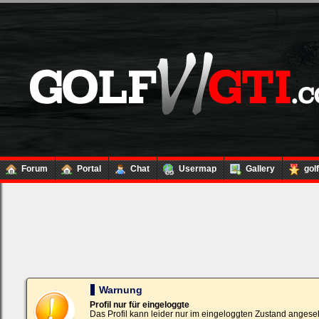
Forum
Portal
Chat
Usermap
Gallery
gol
Loginbox
Trage
bitte
in
die
nachfolgenden
Felder
Deinen
Warnung
Benutzernamen
und
Profil nur für eingeloggte
Kennwort
Das Profil kann leider nur im eingeloggten Zustand angese