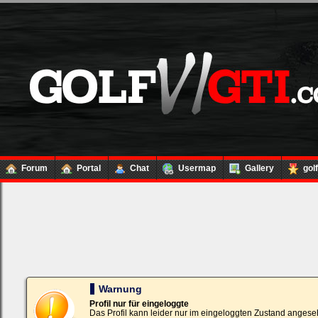
Forum
Portal
Chat
Usermap
Gallery
gol
Loginbox
Trage
bitte
in
die
nachfolgenden
Felder
Deinen
Warnung
Benutzernamen
und
Profil nur für eingeloggte
Kennwort
Das Profil kann leider nur im eingeloggten Zustand angese