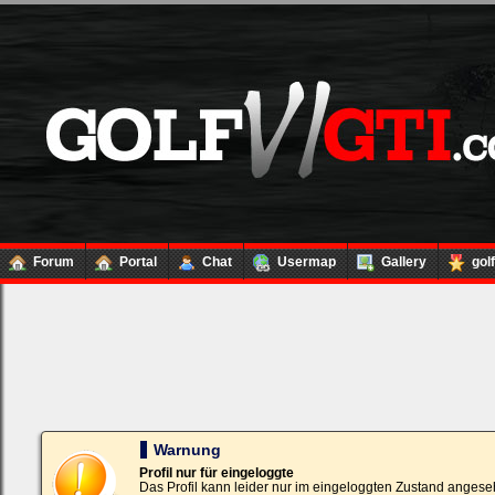
Forum
Portal
Chat
Usermap
Gallery
gol
Loginbox
Trage
bitte
in
die
nachfolgenden
Felder
Deinen
Warnung
Benutzernamen
und
Profil nur für eingeloggte
Kennwort
Das Profil kann leider nur im eingeloggten Zustand angese