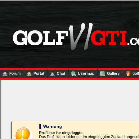
Forum
Portal
Chat
Usermap
Gallery
gol
Loginbox
Trage
bitte
in
die
nachfolgenden
Felder
Deinen
Warnung
Benutzernamen
und
Profil nur für eingeloggte
Kennwort
Das Profil kann leider nur im eingeloggten Zustand angese