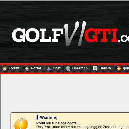
Forum
Portal
Chat
Usermap
Gallery
gol
Loginbox
Trage
bitte
in
die
nachfolgenden
Felder
Deinen
Warnung
Benutzernamen
und
Profil nur für eingeloggte
Kennwort
Das Profil kann leider nur im eingeloggten Zustand angese