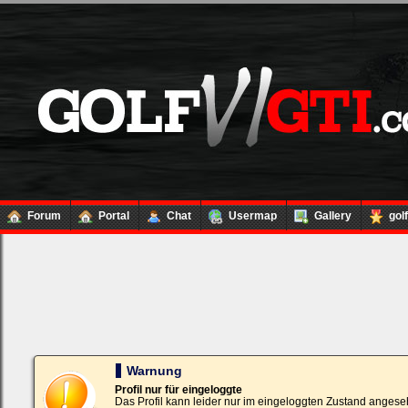
Forum
Portal
Chat
Usermap
Gallery
gol
Loginbox
Trage
bitte
in
die
nachfolgenden
Felder
Deinen
Warnung
Benutzernamen
und
Profil nur für eingeloggte
Kennwort
Das Profil kann leider nur im eingeloggten Zustand angese