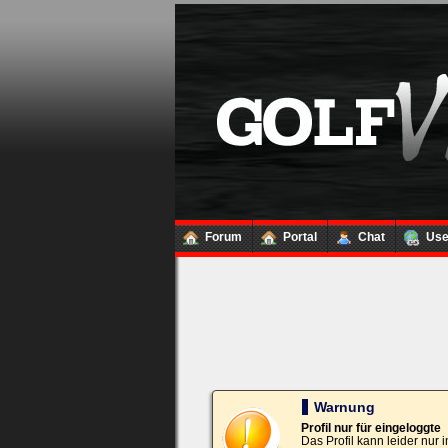
Loginbox
Trage
bitte
in
die
nachfolgenden
Felder
Deinen
Benutzernamen
und
Kennwort
Forum
Portal
Chat
Us
ein,
um
Dich
einzuloggen.
Username:
Passwort:
Warnung
Profil nur für eingeloggte
Das Profil kann leider nur
Bei jedem Besuch