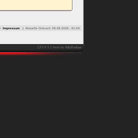
•
Impressum
|
Aktuelle Ortszeit:
08.08.2026 - 01:04
CF3.0.3.2 Style by
AllaTurkaa