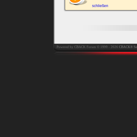
automatisch einloggen.
schließen
Powered by CBACK Forum © 1999 - 2026
CBACK® So
Ich habe mein Passwort
vergessen
|
Registrieren