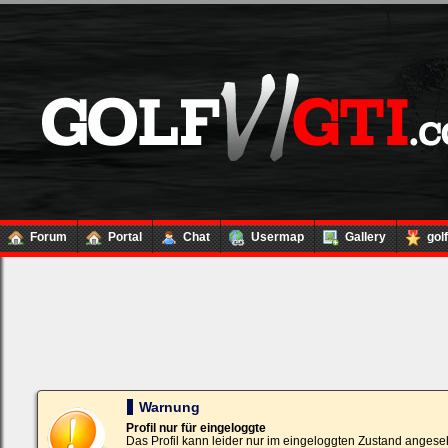
Forum
Portal
Chat
Usermap
Gallery
gol
Loginbox
Trage
bitte
in
die
nachfolgenden
Felder
Deinen
Warnung
Benutzernamen
und
Profil nur für eingeloggte
Kennwort
Das Profil kann leider nur im eingeloggten Zustand angese