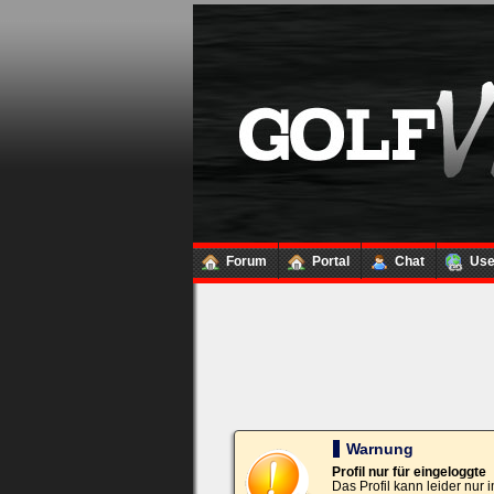
Loginbox
Trage
bitte
in
die
nachfolgenden
Felder
Deinen
Benutzernamen
und
Kennwort
Forum
Portal
Chat
Us
ein,
um
Dich
einzuloggen.
Username:
Passwort:
Warnung
Profil nur für eingeloggte
Das Profil kann leider nur
Bei jedem Besuch