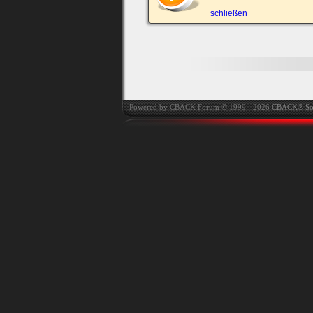
automatisch einloggen.
schließen
Powered by CBACK Forum © 1999 - 2026
CBACK® So
Ich habe mein Passwort
vergessen
|
Registrieren