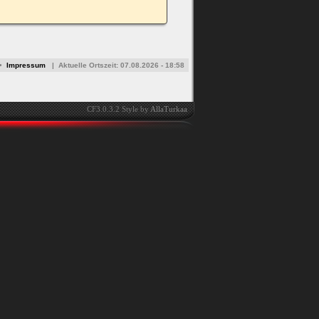
•
Impressum
|
Aktuelle Ortszeit:
07.08.2026 - 18:58
CF3.0.3.2 Style by
AllaTurkaa