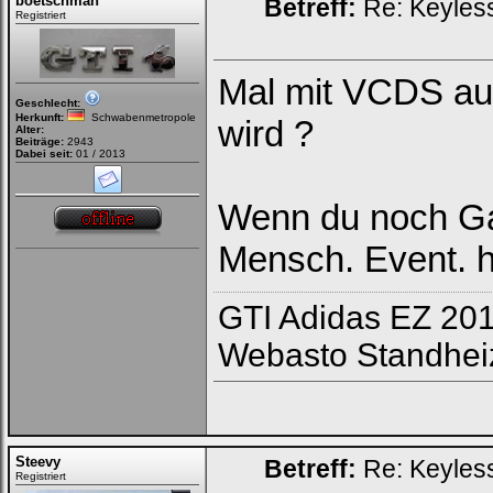
boetschman
Betreff:
Re: Keyless
Registriert
Mal mit VCDS aus
Geschlecht:
Herkunft:
Schwabenmetropole
wird ?
Alter:
Beiträge:
2943
Dabei seit:
01 / 2013
Wenn du noch Ga
Mensch. Event. h
GTI Adidas EZ 201
Webasto Standhei
Steevy
Betreff:
Re: Keyless
Registriert