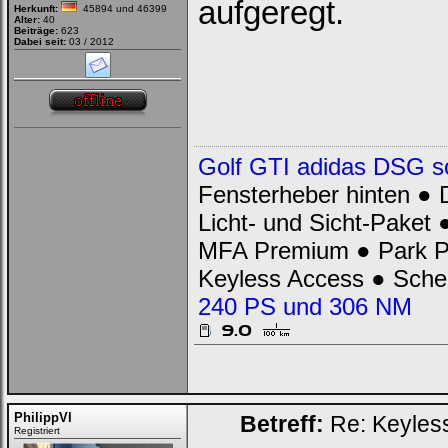
aufgeregt.
Herkunft:
45894 und 46399
Alter:
40
Beiträge:
623
Dabei seit:
03 / 2012
Golf GTI adidas DSG s
Fensterheber hinten ● 
Licht- und Sicht-Paket
MFA Premium ● Park Pi
Keyless Access ● Sch
240 PS und 306 NM
PhilippVI
Betreff:
Re: Keyless
Registriert