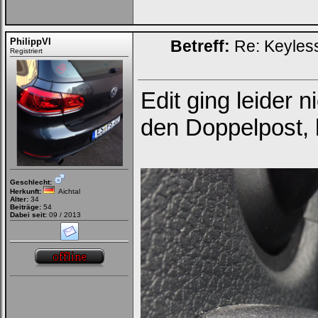
PhilippVI
Betreff:
Re: Keyless
Registriert
Edit ging leider n
den Doppelpost, 
Geschlecht:
Herkunft:
Aichtal
Alter:
34
Beiträge:
54
Dabei seit:
09 / 2013