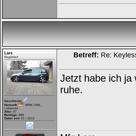
Bei jedem Besuch
automatisch einloggen.
Lars
Betreff:
Re: Keyless
Registriert
Ich habe mein Passwort
vergessen
|
Registrieren
Jetzt habe ich ja
ruhe.
Geschlecht:
Herkunft:
NRW, OWL,
Lübbecke
Alter:
47
Beiträge:
989
Dabei seit:
01 / 2012