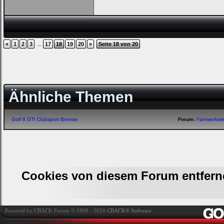
...
«
1
2
3
17
18
19
20
»
Seite 18 von 20
Ähnliche Themen
Golf 8 GTI Clubsport Bremse
Forum:
Fahrwerkst
Cookies von diesem Forum entfern
Powered by CBACK Forum © 1999 - 2026
CBACK® Software