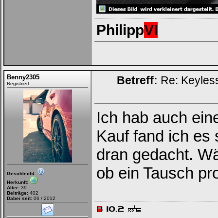
Philipp
VI
Benny2305
Betreff:
Re: Keyless
Registriert
Ich hab auch ein
Kauf fand ich es 
dran gedacht. Wä
ob ein Tausch pro
Geschlecht:
Herkunft:
Alter:
39
Beiträge:
402
Dabei seit:
06 / 2012