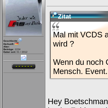
Zitat
Mal mit VCDS a
wird ?
Geschlecht:
Herkunft:
Alter:
Beiträge:
1224
Dabei seit:
01 / 2012
Wenn du noch G
Mensch. Event.
Hey Boetschman