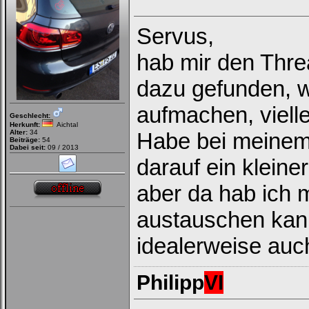
Servus,
hab mir den Thre
dazu gefunden, w
aufmachen, vielle
Geschlecht:
Herkunft:
Aichtal
Alter:
34
Habe bei meinem 
Beiträge:
54
Dabei seit:
09 / 2013
darauf ein kleine
aber da hab ich 
austauschen kan
idealerweise auc
Philipp
VI