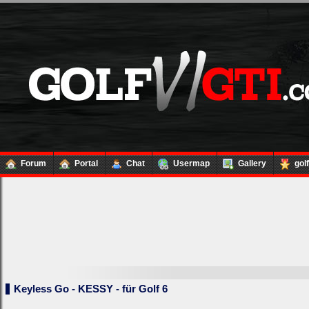
Forum
Portal
Chat
Usermap
Gallery
gol
Keyless Go - KESSY - für Golf 6