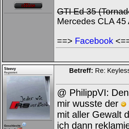
GTI Ed 35 (Tornado
Mercedes CLA 45 
==>
Facebook
<=
Steevy
Betreff:
Re: Keyless
Registriert
@ PhilippVI: Den 
mir wusste der
mit aller Gewalt
ich dann reklami
Geschlecht: