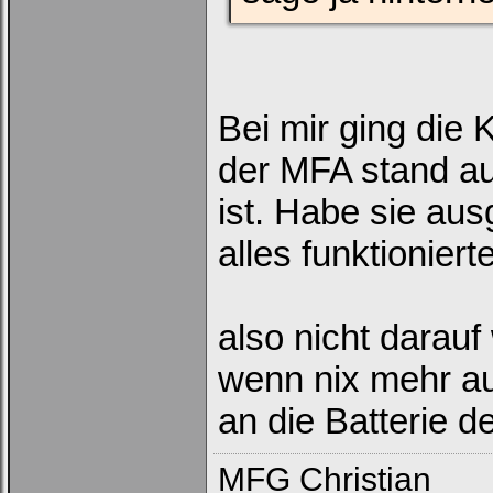
Bei mir ging die 
Loginbox
der MFA stand au
Trage
bitte
ist. Habe sie aus
in
die
alles funktionier
nachfolgenden
Felder
Deinen
Benutzernamen
und
Kennwort
also nicht darau
ein,
um
Dich
wenn nix mehr auf
einzuloggen.
an die Batterie 
Username:
MFG Christian
Passwort: