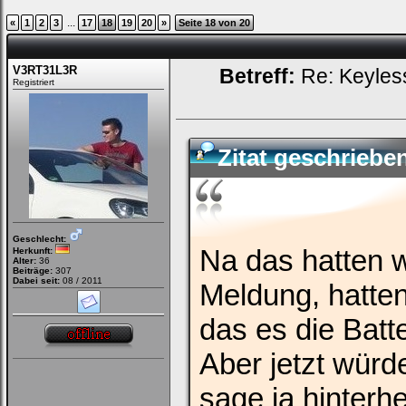
...
«
1
2
3
17
18
19
20
»
Seite 18 von 20
V3RT31L3R
Betreff:
Re: Keyless
Registriert
Zitat geschriebe
Geschlecht:
Na das hatten w
Herkunft:
Alter:
36
Beiträge:
307
Dabei seit:
08 / 2011
Meldung, hatte
das es die Batte
Aber jetzt würd
sage ja hinterhe