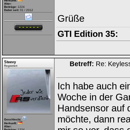
Herkunft:
Alter:
Beiträge:
1224
Dabei seit:
01 / 2012
Grüße
GTI Edition 35:
Steevy
Betreff:
Re: Keyless
Registriert
Ich habe auch ei
Woche in der Gar
Handsensor auf d
möchte, dann rea
Geschlecht:
Herkunft:
Alter:
Beiträge:
1224