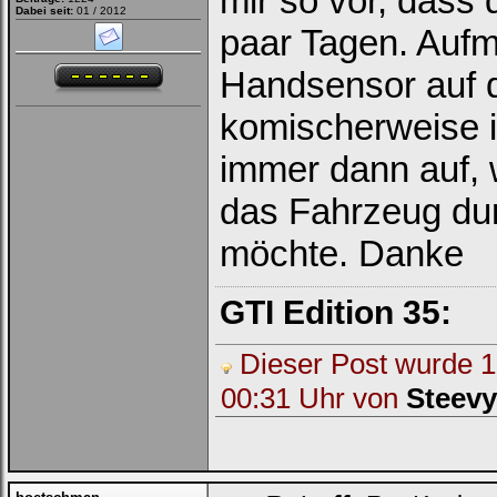
mir so vor, dass 
Dabei seit:
01 / 2012
paar Tagen. Auf
Handsensor auf d
komischerweise im
immer dann auf, 
das Fahrzeug dur
möchte. Danke
GTI Edition 35:
Dieser Post wurde 1 
00:31 Uhr von
Steevy