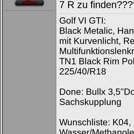
7 R zu finden???
Golf VI GTI:
Black Metalic, Ha
mit Kurvenlicht, R
Multifunktionslen
TN1 Black Rim Pol
225/40/R18
Done: Bullx 3,5"D
Sachskupplung
Wunschliste: K04,
Wasser/Methanolei