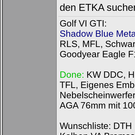
den ETKA suchen
Golf VI GTI:
Shadow Blue Metal
RLS, MFL, Schwarz
Goodyear Eagle F
Done:
KW DDC, HFI
TFL, Eigenes Emb
Nebelscheinwerfer
AGA 76mm mit 100
Wunschliste: DTH R