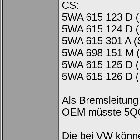
CS:
Bei jedem Besuch
automatisch einloggen.
5WA 615 123 D (l
5WA 615 124 D (
5WA 615 301 A (
5WA 698 151 M (
Ich habe mein Passwort
5WA 615 125 D (l
vergessen
|
Registrieren
5WA 615 126 D (r
Als Bremsleitung
OEM müsste 5Q0 
Die bei VW könne