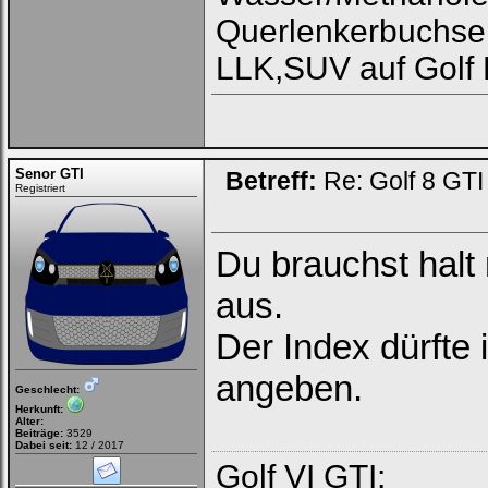
Querlenkerbuchse
LLK,SUV auf Golf 
Senor GTI
Betreff:
Re: Golf 8 GT
Registriert
Du brauchst halt 
aus.
Der Index dürfte 
angeben.
Geschlecht:
Herkunft:
Alter:
Beiträge:
3529
Dabei seit:
12 / 2017
Golf VI GTI: