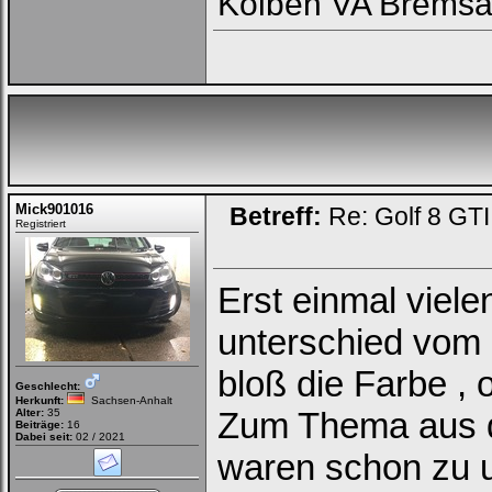
Kolben VA Bremsa
Mick901016
Betreff:
Re: Golf 8 GT
Registriert
Erst einmal viel
unterschied vom 8
bloß die Farbe , 
Geschlecht:
Herkunft:
Sachsen-Anhalt
Zum Thema aus d
Alter:
35
Beiträge:
16
Dabei seit:
02 / 2021
waren schon zu u