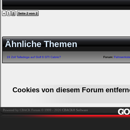
«
1
2
Seite 2 von 2
Ähnliche Themen
19 Zoll Talladega auf Golf 6 GTI Cabrio?
Forum:
Fahrwerkst
Cookies von diesem Forum entfern
Powered by CBACK Forum © 1999 - 2026
CBACK® Software