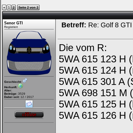
«
1
2
Seite 2 von 2
Senor GTI
Betreff:
Re: Golf 8 GT
Loginbox
Registriert
Trage
bitte
Die vom R:
in
die
nachfolgenden
5WA 615 123 H (l
Felder
Deinen
5WA 615 124 H (
Benutzernamen
und
Kennwort
5WA 615 301 A (
ein,
Geschlecht:
um
Herkunft:
Dich
5WA 698 151 M (
Alter:
einzuloggen.
Beiträge:
3529
Dabei seit:
12 / 2017
5WA 615 125 H (l
Username:
5WA 615 126 H (r
Passwort: