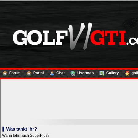
Forum
Portal
Chat
Usermap
Gallery
gol
Was tankt ihr?
Wann lohnt sich SuperPlus?