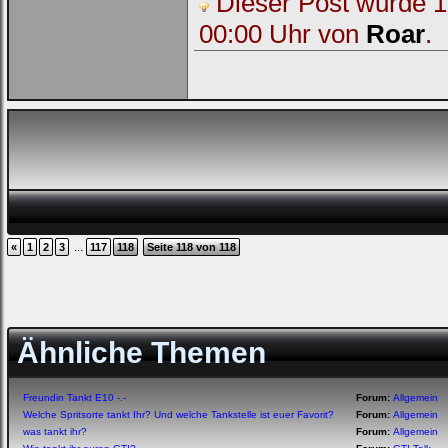
Dieser Post wurde 1 
00:00 Uhr von
Roar
.
...
«
1
2
3
117
118
Seite 118 von 118
Ähnliche Themen
Freundin Tankt E10 -.-
Forum:
Allgemein
Welche Spritsorte tankt Ihr? Und welche Tankstelle ist euer Favorit?
Forum:
Allgemein
was tankt ihr?
Forum:
Allgemein