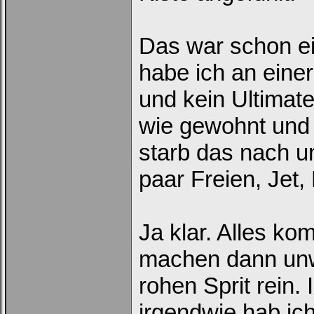
Das war schon ei
habe ich an eine
Ich habe mein Passwort
vergessen
|
Registrieren
und kein Ultimate 
wie gewohnt und 
starb das nach u
paar Freien, Jet,
Ja klar. Alles k
machen dann unwi
rohen Sprit rein.
irgendwie hab ic