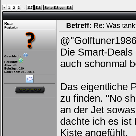
Loginbox
...
«
1
2
3
117
118
Seite 118 von 118
Trage
bitte
in
Roar
Betreff:
Re: Was tank
die
Registriert
nachfolgenden
Felder
@"Golftuner1986
Deinen
Benutzernamen
und
Die Smart-Deals 
Kennwort
ein,
Geschlecht:
auch schonmal be
um
Herkunft:
Dich
Alter:
46
einzuloggen.
Beiträge:
629
Dabei seit:
04 / 2014
Username:
Das eigentliche 
zu finden. "No shi
Passwort:
an der Jet sowas
Bei jedem Besuch
dachte ich es ist
automatisch einloggen.
Kiste angefühlt.